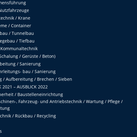
mensführung
Nutzfahrzeuge
echnik / Krane
me / Container
fbau / Tunnelbau
egebau / Tiefbau
 Kommunaltechnik
chalung / Gerüste / Beton)
beitung / Sanierung
hrleitungs- bau / Sanierung
 / Aufbereitung / Brechen / Sieben
 2021 – AUSBLICK 2022
herheit / Baustelleneinrichtung
hinen-, Fahrzeug- und Antriebstechnik / Wartung / Pflege /
ltung
hnik / Rückbau / Recycling
s