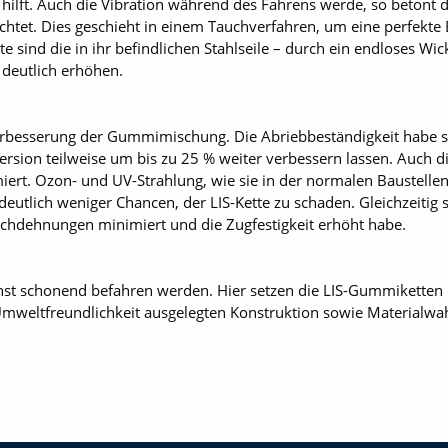
lft. Auch die Vibration während des Fahrens werde, so betont d
chtet. Dies geschieht in einem Tauchverfahren, um eine perfekte
 sind die in ihr befindlichen Stahlseile – durch ein endloses Wick
deutlich erhöhen.
 Verbesserung der Gummimischung. Die Abriebbeständigkeit habe si
ersion teilweise um bis zu 25 % weiter verbessern lassen. Auch d
miert. Ozon- und UV-Strahlung, wie sie in der normalen Baust
utlich weniger Chancen, der LIS-Kette zu schaden. Gleichzeitig se
uchdehnungen minimiert und die Zugfestigkeit erhöht habe.
 schonend befahren werden. Hier setzen die LIS-Gummiketten mi
Umweltfreundlichkeit ausgelegten Konstruktion sowie Materialwa