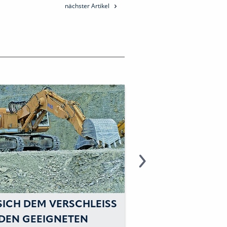
nächster Artikel
CHLEISS M
LINSER: DREIFACHES
N Z
JUBILÄUM BEI LINSER: