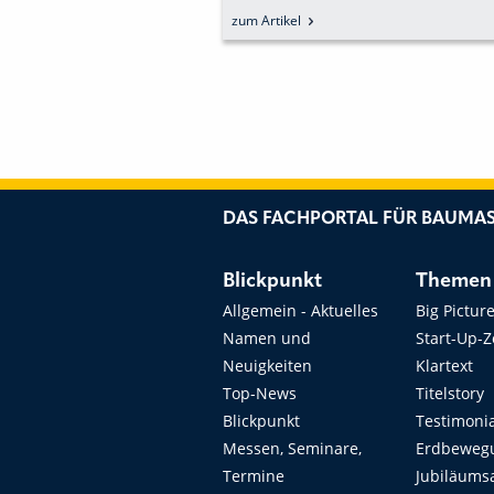
TUREN
ARNSBERGER THOMAS
GELIE
zum Artikel
zum Artike
WIEGELMANN GMBH ENGER
KOMP
ÜBE
DAS FACHPORTAL FÜR BAUMAS
Blickpunkt
Themen
Allgemein - Aktuelles
Big Pictur
Namen und
Start-Up-
Neuigkeiten
Klartext
Top-News
Titelstory
Blickpunkt
Testimoni
Messen, Seminare,
Erdbeweg
Termine
Jubiläums