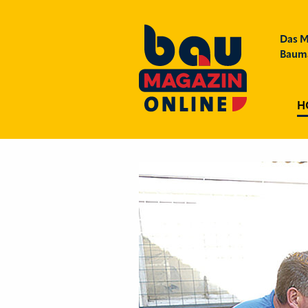
Das M
Bauma
H