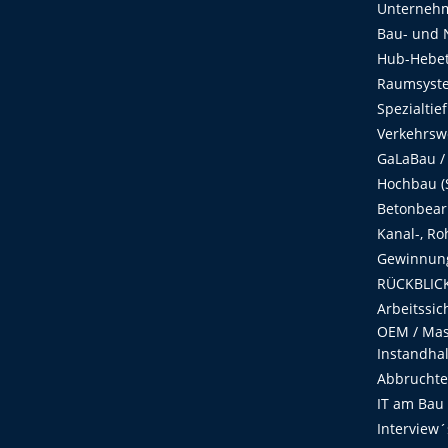
Unterneh
Bau- und 
Hub-Hebet
Raumsyste
Spezialtie
Verkehrsw
GaLaBau /
Hochbau (S
Betonbear
Kanal-, Ro
Gewinnung
RÜCKBLICK
Arbeitssic
OEM / Masc
Instandha
Abbruchtec
IT am Bau
Interview´