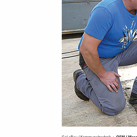
GaLaBau / Kommunaltechnik
OEM / Masc