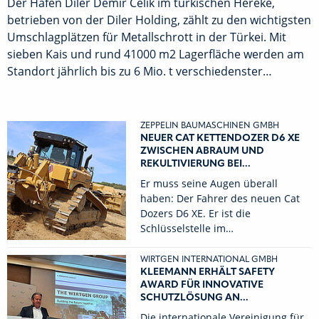
Der Hafen Diler Demir Celik im türkischen Hereke,
betrieben von der Diler Holding, zählt zu den wichtigsten
Umschlagplätzen für Metallschrott in der Türkei. Mit
sieben Kais und rund 41000 m2 Lagerfläche werden am
Standort jährlich bis zu 6 Mio. t verschiedenster…
ZEPPELIN BAUMASCHINEN GMBH
NEUER CAT KETTENDOZER D6 XE
ZWISCHEN ABRAUM UND
REKULTIVIERUNG BEI...
Er muss seine Augen überall
haben: Der Fahrer des neuen Cat
Dozers D6 XE. Er ist die
Schlüsselstelle im…
WIRTGEN INTERNATIONAL GMBH
KLEEMANN ERHÄLT SAFETY
AWARD FÜR INNOVATIVE
SCHUTZLÖSUNG AN...
Die internationale Vereinigung für