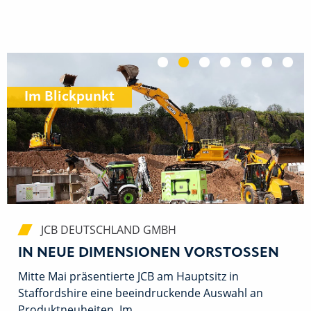
Ein Arbeitstag auf der Baus
In neue Dimensionen v
Pro Days 2026: Ein
Großes Lader-Sp
Frau am Bau
Tiltrota
Pfus
Im Blickpunkt
JCB DEUTSCHLAND GMBH
IN NEUE DIMENSIONEN VORSTOSSEN
Mitte Mai präsentierte JCB am Hauptsitz in
Staffordshire eine beeindruckende Auswahl an
Produktneuheiten. Im…