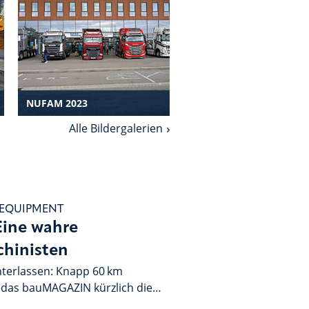
NUFAM 2023
NORDBAU 2021
Alle Bildergalerien
 EQUIPMENT
ine wahre
chinisten
interlassen: Knapp 60 km
e das bauMAGAZIN kürzlich die…