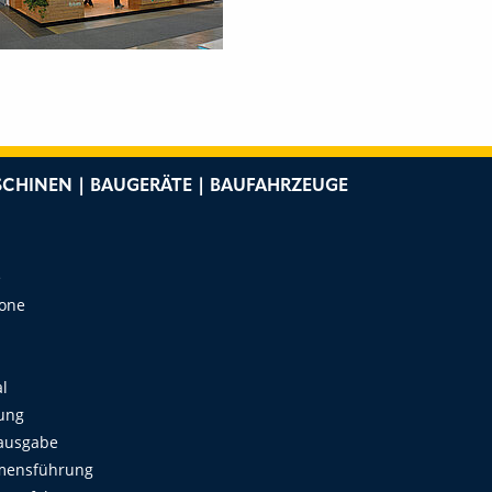
CHINEN | BAUGERÄTE | BAUFAHRZEUGE
e
Zone
al
ung
ausgabe
mensführung