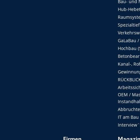
Bau- und 
Hub-Hebet
Raumsyste
Spezialtie
Verkehrsw
GaLaBau /
Hochbau (S
Betonbear
Kanal-, Ro
Gewinnung
RÜCKBLICK
Arbeitssic
OEM / Masc
Instandha
Abbruchtec
IT am Bau
Interview´
Firmen
Magazi