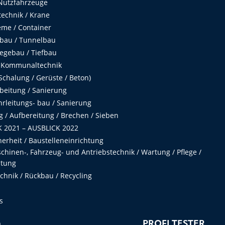
Nutzfahrzeuge
echnik / Krane
me / Container
fbau / Tunnelbau
egebau / Tiefbau
 Kommunaltechnik
chalung / Gerüste / Beton)
beitung / Sanierung
hrleitungs- bau / Sanierung
 / Aufbereitung / Brechen / Sieben
 2021 – AUSBLICK 2022
herheit / Baustelleneinrichtung
hinen-, Fahrzeug- und Antriebstechnik / Wartung / Pflege /
ltung
hnik / Rückbau / Recycling
s
n
PROFI TESTER