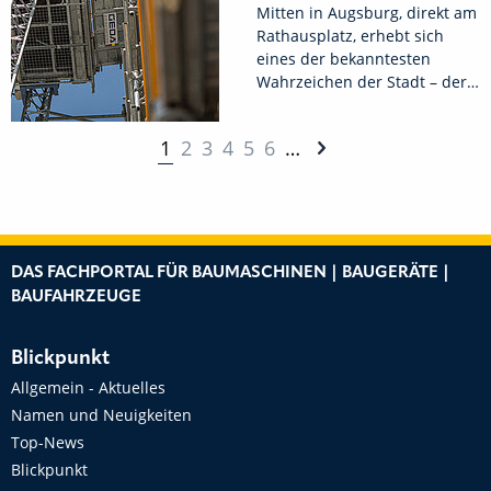
Mitten in Augsburg, direkt am
Rathausplatz, erhebt sich
eines der bekanntesten
Wahrzeichen der Stadt – der…
1
2
3
4
5
6
…
DAS FACHPORTAL FÜR BAUMASCHINEN | BAUGERÄTE |
BAUFAHRZEUGE
Blickpunkt
Allgemein - Aktuelles
Namen und Neuigkeiten
Top-News
Blickpunkt