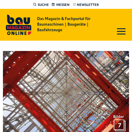
SUCHE
MESSEN
NEWSLETTER
Das Magazin & Fachportal für
Baumaschinen | Baugeräte |
Baufahrzeuge
Bilder
7