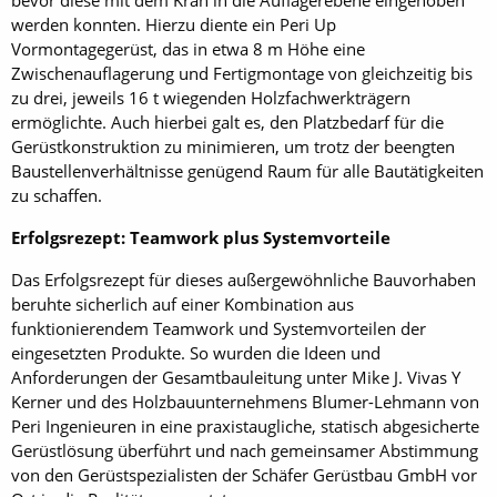
bevor diese mit dem Kran in die Auflagerebene eingehoben
werden konnten. Hierzu diente ein Peri Up
Vormontagegerüst, das in etwa 8 m Höhe eine
Zwischenauflagerung und Fertigmontage von gleichzeitig bis
zu drei, jeweils 16 t wiegenden Holzfachwerkträgern
ermöglichte. Auch hierbei galt es, den Platzbedarf für die
Gerüstkonstruktion zu minimieren, um trotz der beengten
Baustellenverhältnisse genügend Raum für alle Bautätigkeiten
zu schaffen.
Erfolgsrezept: Teamwork plus Systemvorteile
Das Erfolgsrezept für dieses außergewöhnliche Bauvorhaben
beruhte sicherlich auf einer Kombination aus
funktionierendem Teamwork und Systemvorteilen der
eingesetzten Produkte. So wurden die Ideen und
Anforderungen der Gesamtbauleitung unter Mike J. Vivas Y
Kerner und des Holzbauunternehmens Blumer-Lehmann von
Peri Ingenieuren in eine praxistaugliche, statisch abgesicherte
Gerüstlösung überführt und nach gemeinsamer Abstimmung
von den Gerüstspezialisten der Schäfer Gerüstbau GmbH vor