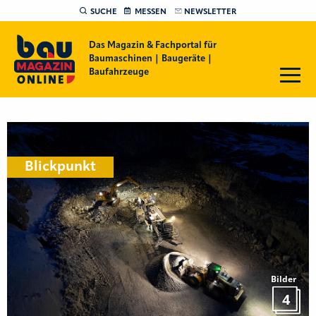
SUCHE
MESSEN
NEWSLETTER
Das Magazin & Fachportal für
Baumaschinen | Baugeräte |
Baufahrzeuge
Blickpunkt
Bilder
4