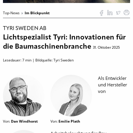
Top-News
Im Blickpunkt
TYRI SWEDEN AB
Lichtspezialist Tyri: Innovationen für
die Baumaschinenbranche
31. Oktober 2025
Lesedauer:
7
min | Bildquelle: Tyri Sweden
Als Entwickler
und Hersteller
von
Von:
Dan Windhorst
Von:
Emilie Plath