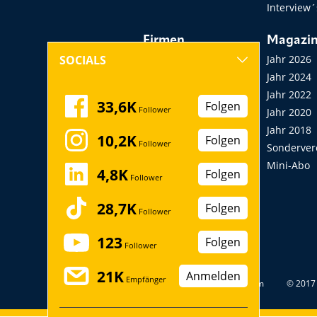
Interview´
Firmen
Magazi
Hersteller, Händler,
Jahr 2026
SOCIALS
Vermieter
Jahr 2024
Messen, Seminare,
Jahr 2022
33,6K
Folgen
Follower
Kongresse
Jahr 2020
Verbände
Jahr 2018
10,2K
Folgen
Follower
Startup
Sonderver
Mini-Abo
4,8K
Folgen
Follower
28,7K
Folgen
Follower
123
Folgen
Follower
21K
Anmelden
Empfänger
Datenschutz
Impressum
© 2017 