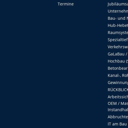
Termine
Jubiläums
Unterneh
Bau- und 
Hub-Hebet
Raumsyste
Spezialtie
Verkehrsw
GaLaBau /
Hochbau (S
Betonbear
Kanal-, Ro
Gewinnung
RÜCKBLICK
Arbeitssic
OEM / Masc
Instandha
Abbruchtec
IT am Bau