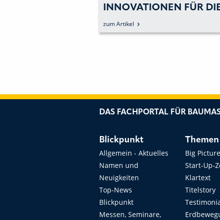
 VON TYRI
INNOVATIONEN FÜR DI
BAUMASCHINENBRANC
zum Artikel
DAS FACHPORTAL FÜR BAUMAS
Blickpunkt
Themen
Allgemein - Aktuelles
Big Pictur
Namen und
Start-Up-
Neuigkeiten
Klartext
Top-News
Titelstory
Blickpunkt
Testimoni
Messen, Seminare,
Erdbeweg