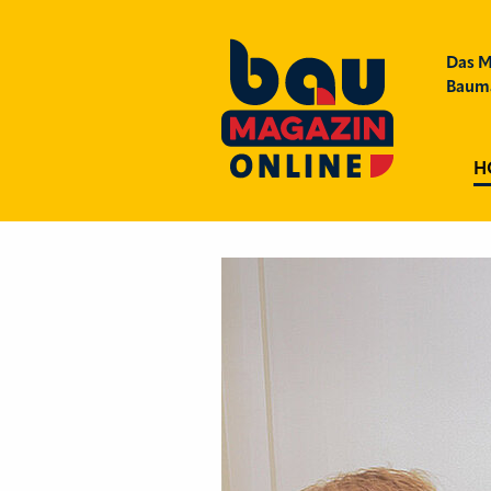
Das M
Bauma
H