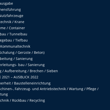
ausgabe
mensführung
Nutzfahrzeuge
echnik / Krane
me / Container
fbau / Tunnelbau
egebau / Tiefbau
 Kommunaltechnik
chalung / Gerüste / Beton)
beitung / Sanierung
hrleitungs- bau / Sanierung
 / Aufbereitung / Brechen / Sieben
 2021 – AUSBLICK 2022
herheit / Baustelleneinrichtung
hinen-, Fahrzeug- und Antriebstechnik / Wartung / Pflege /
ltung
hnik / Rückbau / Recycling