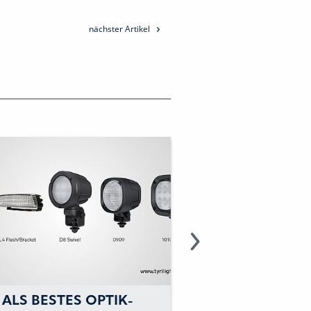
nächster Artikel
 ALS BESTES OPTIK-
TYRI »BESTES OP