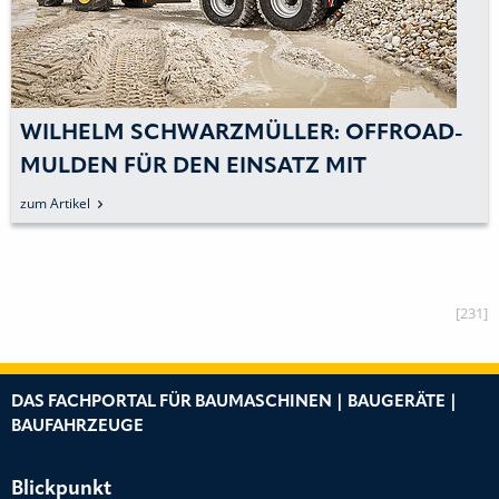
WILHELM SCHWARZMÜLLER: OFFROAD-
MULDEN FÜR DEN EINSATZ MIT
GROSSTRAKTOR WERDEN AUSGELIEFERT
zum Artikel
[231]
DAS FACHPORTAL FÜR BAUMASCHINEN | BAUGERÄTE |
BAUFAHRZEUGE
Blickpunkt