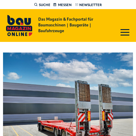
SUCHE
MESSEN
NEWSLETTER
Das Magazin & Fachportal für
Baumaschinen | Baugeräte |
Baufahrzeuge