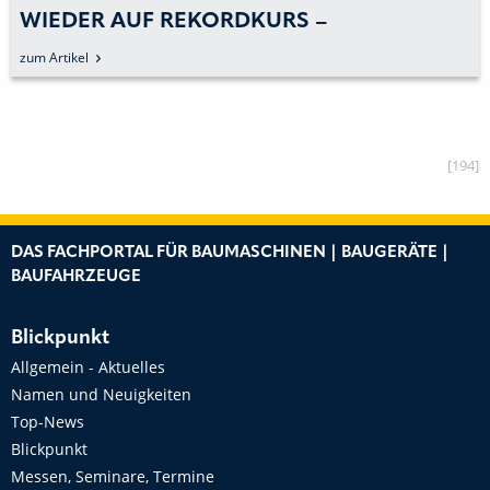
WIEDER AUF REKORDKURS –
PLANUMSATZ VON 400 MIO. EURO
zum Artikel
MÖGLICH
[194]
DAS FACHPORTAL FÜR BAUMASCHINEN | BAUGERÄTE |
BAUFAHRZEUGE
Blickpunkt
Allgemein - Aktuelles
Namen und Neuigkeiten
Top-News
Blickpunkt
Messen, Seminare, Termine