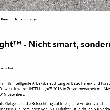
Bau- und Nutzfahrzeuge
ght™ - Nicht smart, sondern
elle: Tyri
tform für intelligente Arbeitsbeleuchtung an Bau-, Hafen- und For
ntwickelt wurde INTELLIlight™ 2016 in Zusammenarbeit mit Mas
019 patentiert.
als Ziel gesetzt, die Beleuchtung auf intelligente Art den verschi
assen. Die Installation von INTELLIlight™ ist leicht, da nur verk