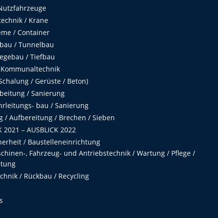
Nutzfahrzeuge
echnik / Krane
me / Container
fbau / Tunnelbau
egebau / Tiefbau
 Kommunaltechnik
chalung / Gerüste / Beton)
beitung / Sanierung
hrleitungs- bau / Sanierung
 / Aufbereitung / Brechen / Sieben
 2021 – AUSBLICK 2022
herheit / Baustelleneinrichtung
hinen-, Fahrzeug- und Antriebstechnik / Wartung / Pflege /
ltung
hnik / Rückbau / Recycling
s