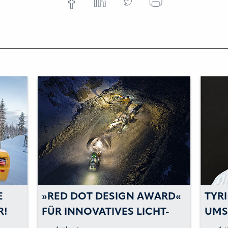
E
»RED DOT DESIGN AWARD«
TYRI
R!
FÜR INNOVATIVES LICHT-
UMS
DESIGN UND APP
35 