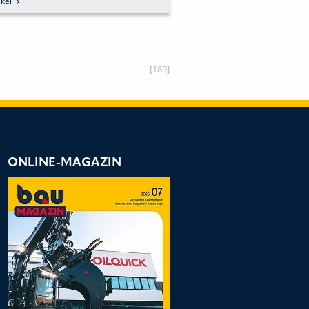
kel
zum Artikel
SETZEN!
[189]
ONLINE-MAGAZIN