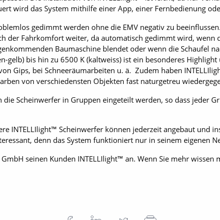
ert wird das System mithilfe einer App, einer Fernbedienung od
roblemlos gedimmt werden ohne die EMV negativ zu beeinflussen.
ich der Fahrkomfort weiter, da automatisch gedimmt wird, wenn 
genkommenden Baumaschine blendet oder wenn die Schaufel nach
elb) bis hin zu 6500 K (kaltweiss) ist ein besonderes Highlight u
von Gips, bei Schneeräumarbeiten u. ä. Zudem haben INTELLIligh
Farben von verschiedensten Objekten fast naturgetreu wiederge
en die Scheinwerfer in Gruppen eingeteilt werden, so dass jeder 
itere INTELLIlight™ Scheinwerfer können jederzeit angebaut und in
teressant, denn das System funktioniert nur in seinem eigenen N
GmbH seinen Kunden INTELLIlight™ an. Wenn Sie mehr wissen mö