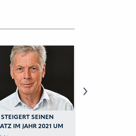
 STEIGERT SEINEN
TYRI SWEDEN: MI
ATZ IM JAHR 2021 UM
PROFESSIONELL
%
BELEUCHTUNG A