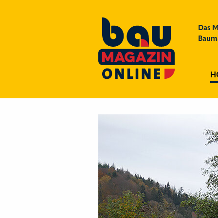
Das M
Bauma
H