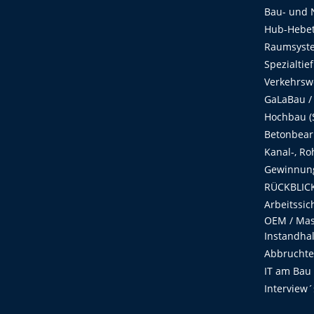
Bau- und 
Hub-Hebet
Raumsyste
Spezialtie
Verkehrsw
GaLaBau /
Hochbau (S
Betonbear
Kanal-, Ro
Gewinnung
RÜCKBLICK
Arbeitssic
OEM / Masc
Instandha
Abbruchtec
IT am Bau
Interview´