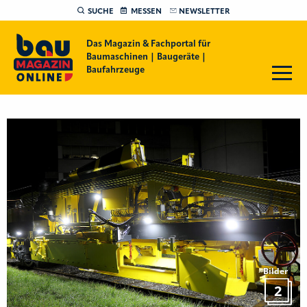
SUCHE
MESSEN
NEWSLETTER
Das Magazin & Fachportal für
Baumaschinen | Baugeräte |
Baufahrzeuge
Bilder
2