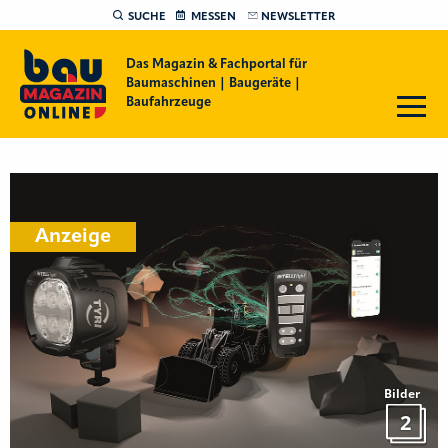
SUCHE
MESSEN
NEWSLETTER
Das Magazin & Fachportal für
Baumaschinen | Baugeräte |
Baufahrzeuge
Anzeige
Bilder
2