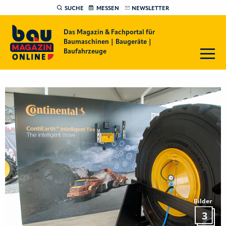
SUCHE
MESSEN
NEWSLETTER
Das Magazin & Fachportal für
Baumaschinen | Baugeräte |
Baufahrzeuge
Bilder
3