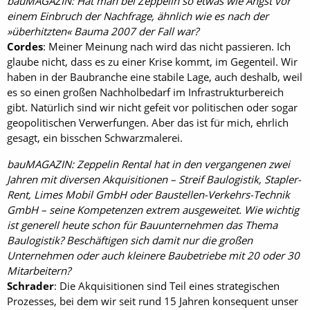
bauMAGAZIN: Hat man bei Zeppelin so etwas wie Angst vor
einem Einbruch der Nachfrage, ähnlich wie es nach der
»überhitzten« Bauma 2007 der Fall war?
Cordes
: Meiner Meinung nach wird das nicht passieren. Ich
glaube nicht, dass es zu einer Krise kommt, im Gegenteil. Wir
haben in der Baubranche eine stabile Lage, auch deshalb, weil
es so einen großen Nachholbedarf im Infrastrukturbereich
gibt. Natürlich sind wir nicht gefeit vor politischen oder sogar
geopolitischen Verwerfungen. Aber das ist für mich, ehrlich
gesagt, ein bisschen Schwarzmalerei.
bauMAGAZIN: Zeppelin Rental hat in den vergangenen zwei
Jahren mit diversen Akquisitionen – Streif Baulogistik, Stapler-
Rent, Limes Mobil GmbH oder Baustellen-Verkehrs-Technik
GmbH – seine Kompetenzen extrem ausgeweitet. Wie wichtig
ist generell heute schon für Bauunternehmen das Thema
Baulogistik? Beschäftigen sich damit nur die großen
Unternehmen oder auch kleinere Baubetriebe mit 20 oder 30
Mitarbeitern?
Schrader
: Die Akquisitionen sind Teil eines strategischen
Prozesses, bei dem wir seit rund 15 Jahren konsequent unser