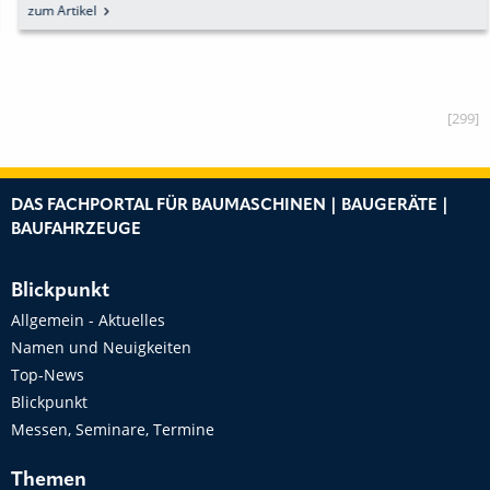
ZEPPELIN NIEDERLASSUNG
zum Artikel
FRANKENTHAL
[299]
DAS FACHPORTAL FÜR BAUMASCHINEN | BAUGERÄTE |
BAUFAHRZEUGE
Blickpunkt
Allgemein - Aktuelles
Namen und Neuigkeiten
Top-News
Blickpunkt
Messen, Seminare, Termine
Themen