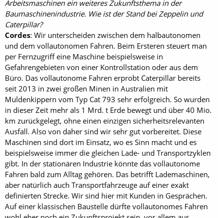
Arbeitsmaschinen ein weiteres Zukunftsthema in der
Baumaschinenindustrie. Wie ist der Stand bei Zeppelin und
Caterpillar?
Cordes
: Wir unterscheiden zwischen dem halbautonomen
und dem vollautonomen Fahren. Beim Ersteren steuert man
per Fernzugriff eine Ma­schine beispielsweise in
Gefahrengebieten von einer Kontrollstation oder aus dem
Büro. Das vollautonome Fahren erprobt Caterpillar bereits
seit 2013 in zwei großen Minen in Australien mit
Muldenkippern vom Typ Cat 793 sehr erfolgreich. So wurden
in dieser Zeit mehr als 1 Mrd. t Erde be­wegt und über 40 Mio.
km zurückgelegt, ohne einen einzigen sicherheitsrelevanten
Ausfall. Also von daher sind wir sehr gut vorbereitet. Diese
Maschinen sind dort im Einsatz, wo es Sinn macht und es
beispielsweise immer die gleichen Lade- und Transportzyklen
gibt. In der stationären Industrie könnte das vollautonome
Fahren bald zum Alltag gehören. Das betrifft Lademaschinen,
aber natürlich auch Transportfahrzeuge auf einer exakt
definierten Strecke. Wir sind hier mit Kunden in Gesprächen.
Auf einer klassischen Baustelle dürfte vollautonomes Fahren
wohl eher noch ein Zukunftsprojekt sein, vor allem aus