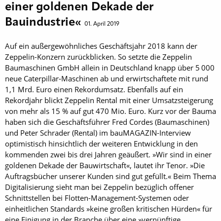
einer goldenen Dekade der
Bauindustrie«
01. April 2019
Auf ein außergewöhnliches Geschäftsjahr 2018 kann der
Zeppelin-Konzern zurückblicken. So setzte die Zeppelin
Baumaschinen GmbH allein in Deutschland knapp über 5 000
neue Caterpillar-Maschinen ab und erwirtschaftete mit rund
1,1 Mrd. Euro einen Rekordumsatz. Ebenfalls auf ein
Rekordjahr blickt Zeppelin Rental mit einer Umsatzsteigerung
von mehr als 15 % auf gut 470 Mio. Euro. Kurz vor der Bauma
haben sich die Geschäftsführer Fred Cordes (Baumaschinen)
und Peter Schrader (Rental) im bauMAGAZIN-Interview
optimistisch hinsichtlich der weiteren Entwicklung in den
kommenden zwei bis drei Jahren geäußert. »Wir sind in einer
goldenen Dekade der Bauwirtschaft«, lautet ihr Tenor. »Die
Auftragsbücher unserer Kunden sind gut gefüllt.« Beim Thema
Digitalisierung sieht man bei Zeppelin bezüglich offener
Schnittstellen bei Flotten-Management-Systemen oder
einheitlichen Standards »keine großen kritischen Hürden« für
eine Einigung in der Branche über eine »vernünftige