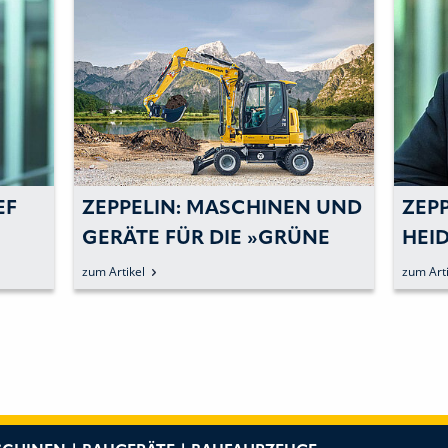
EF
ZEPPELIN: MASCHINEN UND
ZEP
GERÄTE FÜR DIE »GRÜNE
HEI
WELLE«
ZEPP
zum Artikel
zum Arti
GES
BES