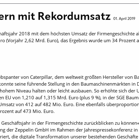
ern mit Rekordumsatz
01. April 2019
häftsjahr 2018 mit dem höchsten Umsatz der Firmengeschichte 
uro (Vorjahr 2,62 Mrd. Euro), das Ergebnis wurde um 34 Prozent a
riebspanter von Caterpillar, dem weltweit größten Hersteller von
konnte seine führende Stellung in den Baumaschinenmärkten in D
hohem Niveau halten oder leicht ausbauen. So erhöhte sich der U
n EU von 1,210 auf 1,315 Mrd. Euro (plus 9 %), in der SGE Baum
Umsatz von 412 auf 482 Mio. Euro. Eine ebenfalls überproportion
rozent auf 473 Mio. Euro.
ste Geschäftsjahr in der Firmengeschichte zurückblicken zu könne
rung der Zeppelin GmbH im Rahmen der Jahrespressekonferenz in
iert, die digitale Transformation unserer bestehenden Geschäfte 