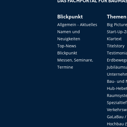
DAS FACHPORTAL FÜR BAUMAS
Blickpunkt
Themen
Allgemein - Aktuelles
Big Pictur
Namen und
Start-Up-
Neuigkeiten
Klartext
Top-News
Titelstory
Blickpunkt
Testimoni
Messen, Seminare,
Erdbeweg
Termine
Jubiläums
Unterneh
Bau- und 
Hub-Hebet
Raumsyste
Spezialtie
Verkehrsw
GaLaBau /
Hochbau (S