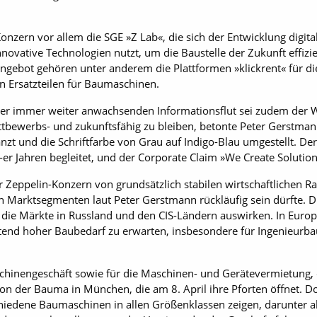
zern vor allem die SGE »Z Lab«, die sich der Entwicklung digita
vative Technologien nutzt, um die Baustelle der Zukunft effizie
 Angebot gehören unter anderem die Plattformen »klickrent« für
on Ersatzteilen für Baumaschinen.
einer immer weiter anwachsenden Informationsflut sei zudem de
tbewerbs- und zukunftsfähig zu bleiben, betonte Peter Gerstman
t und die Schriftfarbe von Grau auf Indigo-Blau umgestellt. Der 
er Jahren begleitet, und der Corporate Claim »We Create Solution
r Zeppelin-Konzern von grundsätzlich stabilen wirtschaftlichen
Marktsegmenten laut Peter Gerstmann rückläufig sein dürfte. Die
die Märkte in Russland und den CIS-Ländern auswirken. In Europ
ltend hoher Baubedarf zu erwarten, insbesondere für Ingenieur
hinengeschäft sowie für die Maschinen- und Gerätevermietung, d
 von der Bauma in München, die am 8. April ihre Pforten öffnet. 
chiedene Baumaschinen in allen Größenklassen zeigen, darunter a