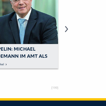
PELIN: MICHAEL
ZEPPELIN-KONZE
DEMANN IM AMT ALS
REKORD BEI UMS
ELIN-
ERGEBNIS
kel
zum Artikel
CHÄFTSFÜHRER
TÄTIGT
[199]