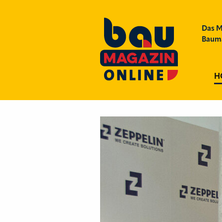
Das M
Bauma
H