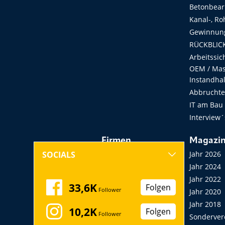
Betonbear
Kanal-, Ro
Gewinnung
RÜCKBLICK
Arbeitssic
OEM / Masc
Instandha
Abbruchtec
IT am Bau
Interview´
Firmen
Magazi
Hersteller, Händler,
Jahr 2026
SOCIALS
Vermieter
Jahr 2024
Messen, Seminare,
Jahr 2022
33,6K
Folgen
Follower
Kongresse
Jahr 2020
Verbände
Jahr 2018
10,2K
Folgen
Follower
Startup
Sonderver