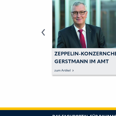
 BAUMASCHINEN:
ZEPPELIN-KONZERNCH
IN EINER
GERSTMANN IM AMT
 DEKADE DER
BESTÄTIGT
zum Artikel
TRIE«