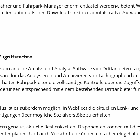
ahrer und Fuhrpark-Manager enorm entlastet werden«, betont Wo
ch den automatischen Download sinkt der administrative Aufwan
Zugriffsrechte
 kann an eine Archiv- und Analyse-Software von Drittanbietern
are für das Analysieren und Archivieren von Tachographendaten 
halten Fuhrparkleiter die vollständige Kontrolle über die Zugriff
derungen entsprechend mit einem bestehenden Drittanbieter für
us ist es außerdem möglich, in Webfleet die aktuellen Lenk- und 
htigungen über mögliche Sozialverstöße zu erhalten.
rn genaue, aktuelle Restlenkzeiten. Disponenten können mit die
izienter planen. Und auch Vorschriften können einfacher eingehal