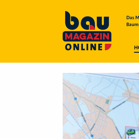
Das M
Bauma
H