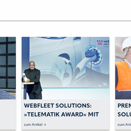
WEBFLEET SOLUTIONS:
PRE
»TELEMATIK AWARD« MIT
SOL
YTX
FLOTTEN-MANAGEMENT
CON
zum Artikel
zum Arti