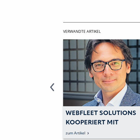
VERWANDTE ARTIKEL
SOLUTIONS:
WEBFLEET SOLUTIONS
KOOPERIERT MIT
LSICHERUNG UND
MERCEDES-BENZ UND L
zum Artikel