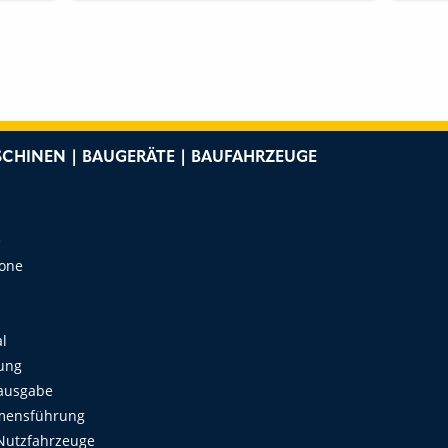
FÜR ELEKTROFAHRZEUGE
4. 
GEWONNEN
CHINEN | BAUGERÄTE | BAUFAHRZEUGE
e
Zone
al
ung
ausgabe
mensführung
Nutzfahrzeuge