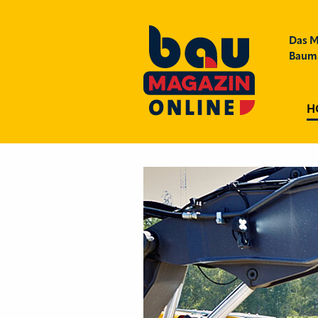
Das M
Bauma
H