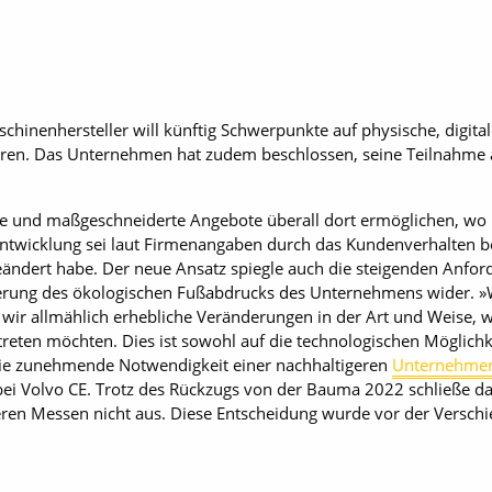
hinenhersteller will künftig Schwerpunkte auf physische, digita
ieren. Das Unternehmen hat zudem beschlossen, seine Teilnahm
ere und maßgeschneiderte Angebote überall dort ermöglichen, w
 Entwicklung sei laut Firmenangaben durch das Kundenverhalten be
ndert habe. Der neue Ansatz spiegle auch die steigenden Anford
ngerung des ökologischen Fußabdrucks des Unternehmens wider. »
n wir allmählich erhebliche Veränderungen in der Art und Weise, 
treten möchten. Dies ist sowohl auf die technologischen Möglichke
die zunehmende Notwendigkeit einer nachhaltigeren
Unternehme
 bei Volvo CE. Trotz des Rückzugs von der Bauma 2022 schließe 
en Messen nicht aus. Diese Entscheidung wurde vor der Versch