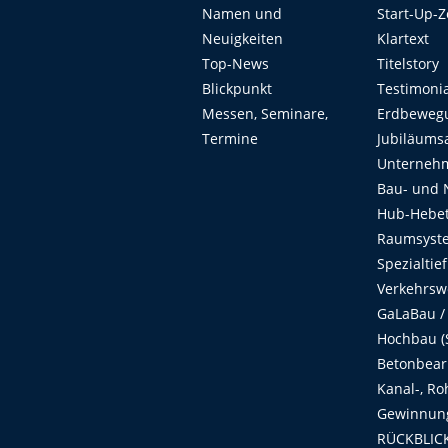
Namen und
Start-Up-
Neuigkeiten
Klartext
Top-News
Titelstory
Blickpunkt
Testimoni
Messen, Seminare,
Erdbeweg
Termine
Jubiläums
Unterneh
Bau- und 
Hub-Hebet
Raumsyste
Spezialtie
Verkehrsw
GaLaBau /
Hochbau (S
Betonbear
Kanal-, Ro
Gewinnung
RÜCKBLICK