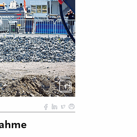
Bilder
1
lnahme