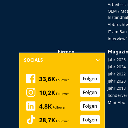
Arbeitssic
OEM / Masc
Instandha
Abbruchtec
IT am Bau
Interview´
Firmen
Magazi
Hersteller, Händler,
Jahr 2026
SOCIALS
Vermieter
Jahr 2024
Messen, Seminare,
Jahr 2022
33,6K
Folgen
Follower
Kongresse
Jahr 2020
Verbände
Jahr 2018
10,2K
Folgen
Follower
Startup
Sonderver
Mini-Abo
4,8K
Folgen
Follower
28,7K
Folgen
Follower