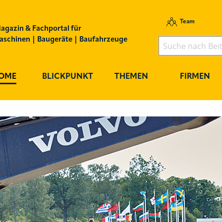
Team
agazin & Fachportal für
schinen | Baugeräte | Baufahrzeuge
OME
BLICKPUNKT
THEMEN
FIRMEN