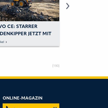
VO CE: STARRER
VOLVO CE: DREI
DENKIPPER JETZT MIT
ERWEITERN E-
ERNEM MOTOR
BAUMASCHINEN
kel
zum Artikel
ZUM QUINTETT
[190]
ONLINE-MAGAZIN