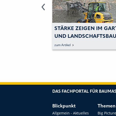
 LIFT: ERSTES
STÄRKE ZEIGEN IM GAR
FAZIT
UND LANDSCHAFTSBA
zum Artikel
DAS FACHPORTAL FÜR BAUMAS
Blickpunkt
Themen
Allgemein - Aktuelles
Big Pictur