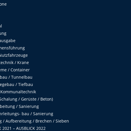
Zone
al
ung
ausgabe
mensführung
Nutzfahrzeuge
echnik / Krane
me / Container
fbau / Tunnelbau
egebau / Tiefbau
 Kommunaltechnik
chalung / Gerüste / Beton)
beitung / Sanierung
hrleitungs- bau / Sanierung
 / Aufbereitung / Brechen / Sieben
 2021 – AUSBLICK 2022