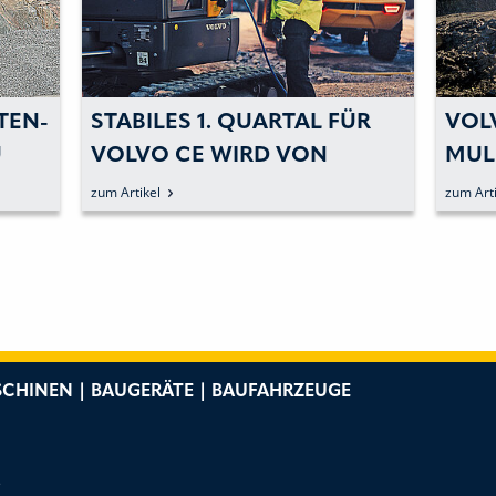
TEN-
STABILES 1. QUARTAL FÜR
VOL
U
VOLVO CE WIRD VON
MUL
CHINA BEEINTRÄCHTIGT
MOD
zum Artikel
zum Arti
CHINEN | BAUGERÄTE | BAUFAHRZEUGE
e