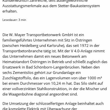
Kundenwunsch zahlreiche, teils außergewöhnliche
Ausstattungsmerkmale aus dem Stetter-Baukastensystem
erhalten.
Lesedauer:
3
min
Die W. Mayer Transportbetonwerk GmbH ist ein
familiengeführtes Unternehmen mit Sitz in Östringen
(zwischen Heidelberg und Karlsruhe), das seit 1972 in der
Transportbetonbranche tätig ist. Mit der V 4.0-Anlage nimmt
das Unternehmen damit ein neues Betonwerk am
Heimatstandort Östringen in Betrieb und schließt zugleich das
Ersatzwerk in Bad Schönborn-Langenbrücken. Neben den
sechs Zementsilos gehört zur Grundanlage ein
Zuschlagstoffsilo, das ein Lagervolumen von über 1000 m³
bei einem Durchmesser von 10,24 m hat. Das Silo steht auf
einer vollverzinkten Stahlkonstruktion, in der die Mischer und
die Waagenbühne diagonal angeordnet sind.
Die Umsetzung der schlüsselfertigen Anlage beinhaltet auch
die komplette Elektrik mit Überwachung der