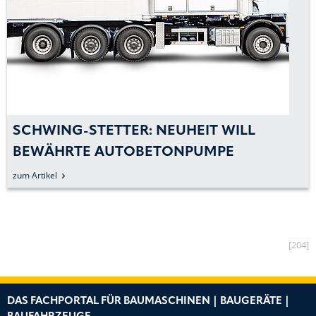
SCHWING-STETTER: NEUHEIT WILL
BEWÄHRTE AUTOBETONPUMPE
VERGESSEN MACHEN
zum Artikel
[204]
DAS FACHPORTAL FÜR BAUMASCHINEN | BAUGERÄTE |