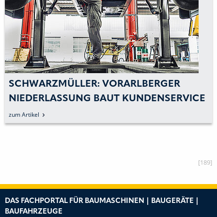
SCHWARZMÜLLER: VORARLBERGER
NIEDERLASSUNG BAUT KUNDENSERVICE
AUS
zum Artikel
[189]
DAS FACHPORTAL FÜR BAUMASCHINEN | BAUGERÄTE |
BAUFAHRZEUGE