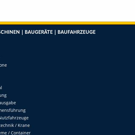
CHINEN | BAUGERÄTE | BAUFAHRZEUGE
e
Zone
al
ung
ausgabe
mensführung
Nutzfahrzeuge
echnik / Krane
me / Container