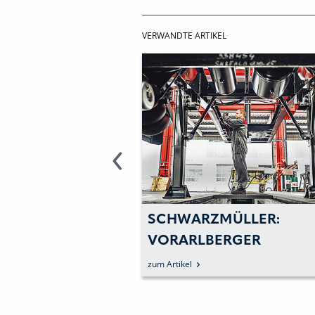
VERWANDTE ARTIKEL
ÜLLER: ALLE
SCHWARZMÜLLER:
 BIETEN JETZT
VORARLBERGER
KSYSTEM
NIEDERLASSUNG
zum Artikel
BAUT KUNDENSERVICE