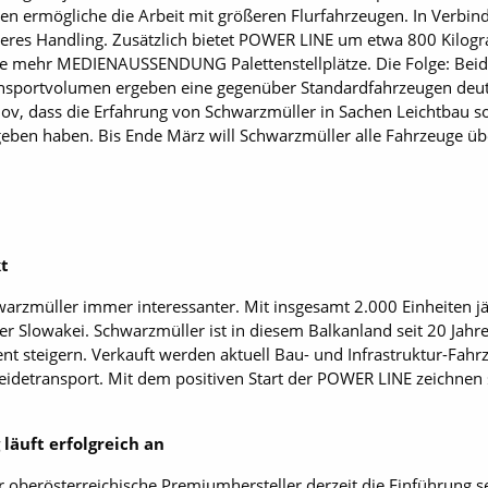
nen ermögliche die Arbeit mit größeren Flurfahrzeugen. In Verbi
lleres Handling. Zusätzlich bietet POWER LINE um etwa 800 Kilo
mehr MEDIENAUSSENDUNG Palettenstellplätze. Die Folge: Beid
nsportvolumen ergeben eine gegenüber Standardfahrzeugen deutl
nov, dass die Erfahrung von Schwarzmüller in Sachen Leichtbau so
eben haben. Bis Ende März will Schwarzmüller alle Fahrzeuge ü
kt
arzmüller immer interessanter. Mit insgesamt 2.000 Einheiten jähr
lowakei. Schwarzmüller ist in diesem Balkanland seit 20 Jahren 
nt steigern. Verkauft werden aktuell Bau- und Infrastruktur-Fahr
detransport. Mit dem positiven Start der POWER LINE zeichnen s
läuft erfolgreich an
r oberösterreichische Premiumhersteller derzeit die Einführung 