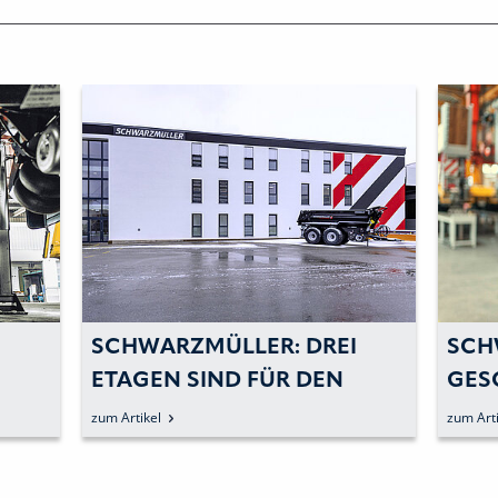
SCHWARZMÜLLER: DREI
SCH
ETAGEN SIND FÜR DEN
GES
NACHWUCHS RESERVIERT.
zum Artikel
zum Arti
 AUS