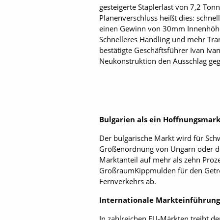
gesteigerte Staplerlast von 7,2 Ton
Planenverschluss heißt dies: schne
einen Gewinn von 30mm Innenhöhe 
Schnelleres Handling und mehr Tra
bestätigte Geschäftsführer Ivan Iva
Neukonstruktion den Ausschlag geg
Bulgarien als ein Hoffnungsmar
Der bulgarische Markt wird für Schw
Größenordnung von Ungarn oder der S
Marktanteil auf mehr als zehn Proze
GroßraumKippmulden für den Getrei
Fernverkehrs ab.
Internationale Markteinführung 
In zahlreichen EU-Märkten treibt de