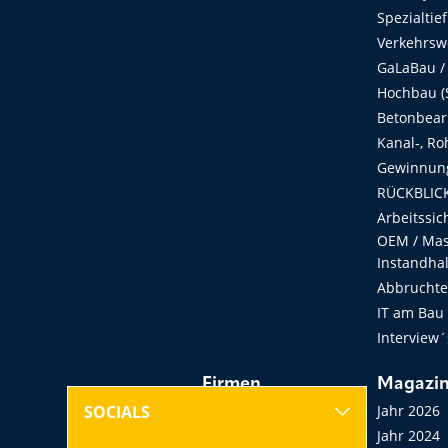
Spezialtie
Verkehrsw
GaLaBau /
Hochbau (S
Betonbear
Kanal-, Ro
Gewinnung
RÜCKBLICK
Arbeitssic
OEM / Masc
Instandha
Abbruchtec
IT am Bau
Interview´
Firmen
Magazi
Hersteller, Händler,
Jahr 2026
SOCIALS
Vermieter
Jahr 2024