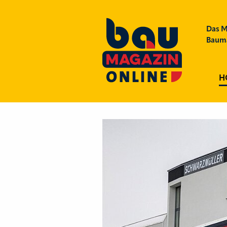
Das M
Bauma
H