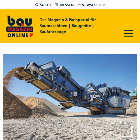
SUCHE
MESSEN
NEWSLETTER
Das Magazin & Fachportal für
Baumaschinen | Baugeräte |
Baufahrzeuge
Bilder
1