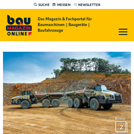
SUCHE
MESSEN
NEWSLETTER
Das Magazin & Fachportal für
Baumaschinen | Baugeräte |
Baufahrzeuge
Bilder
2