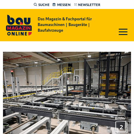
SUCHE
MESSEN
NEWSLETTER
Das Magazin & Fachportal für
Baumaschinen | Baugeräte |
Baufahrzeuge
Bilder
2