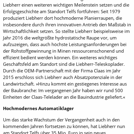
Liebherr einen weiteren wichtigen Meilenstein setzen und die
Erfolgsgeschichte am Standort Telfs fortführen: Seit 1979
produziert Liebherr dort hochmoderne Planierraupen, die
insbesondere durch ihren innovativen Antrieb den Maßstab in
Wirtschaftlichkeit setzen. So stellte Liebherr beispielsweise im
Jahr 2016 die weltgrößte hydrostatische Raupe vor, um
aufzuzeigen, dass auch höchste Leistungsanforderungen bei
der Rohstoffgewinnung in Minen ressourcenschonend und
effizient bedient werden können. Ein weiteres wichtiges
Geschäftsfeld am Standort sind die Liebherr-Teleskoplader.
Durch die OEM-Partnerschaft mit der Firma Claas im Jahr
2015 erschloss sich Liebherr auch Absatzpotenziale in der
Landwirtschaft. »Hinzu kommt ein gestiegenes Interesse aus
der Baubranche: Im vergangenen Jahr haben wir rund 500
Einheiten der Claas-Telelader an die Bauindustrie geliefert.«
Hochmodernes Automatiklager
Um das starke Wachstum der Vergangenheit auch in den
kommenden Jahren fortsetzen zu können, hat Liebherr nun
am Standort Telfs über 35 Mio. Euro in sein neues