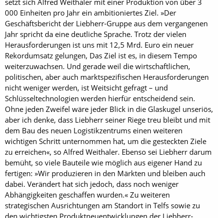
setzt sich Alfred Weithaler mit einer Produktion von über 3
000 Einheiten pro Jahr ein ambitioniertes Ziel. »Der
Geschäftsbericht der Liebherr-Gruppe aus dem vergangenen
Jahr spricht da eine deutliche Sprache. Trotz der vielen
Herausforderungen ist uns mit 12,5 Mrd. Euro ein neuer
Rekordumsatz gelungen, Das Ziel ist es, in diesem Tempo
weiterzuwachsen. Und gerade weil die wirtschaftlichen,
politischen, aber auch marktspezifischen Herausforderungen
nicht weniger werden, ist Weitsicht gefragt – und
Schlüsseltechnologien werden hierfür entscheidend sein.
Ohne jeden Zweifel wäre jeder Blick in die Glaskugel unseriös,
aber ich denke, dass Liebherr seiner Riege treu bleibt und mit
dem Bau des neuen Logistikzentrums einen weiteren
wichtigen Schritt unternommen hat, um die gesteckten Ziele
zu erreichen«, so Alfred Weithaler. Ebenso sei Liebherr darum
bemüht, so viele Bauteile wie möglich aus eigener Hand zu
fertigen: »Wir produzieren in den Märkten und bleiben auch
dabei. Verändert hat sich jedoch, dass noch weniger
Abhängigkeiten geschaffen wurden.« Zu weiteren
strategischen Ausrichtungen am Standort in Telfs sowie zu
den wichtigsten Produktneuentwicklungen der Liebherr-