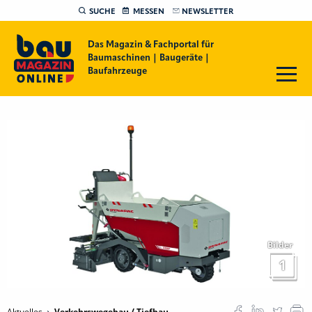
SUCHE
MESSEN
NEWSLETTER
Das Magazin & Fachportal für
Baumaschinen | Baugeräte |
Baufahrzeuge
Bilder
1
Aktuelles
Verkehrswegebau / Tiefbau