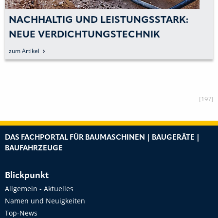
NACHHALTIG UND LEISTUNGSSTARK:
NEUE VERDICHTUNGSTECHNIK
VORGESTELLT
zum Artikel
[197]
DAS FACHPORTAL FÜR BAUMASCHINEN | BAUGERÄTE |
BAUFAHRZEUGE
Blickpunkt
Allgemein - Aktuelles
Namen und Neuigkeiten
Top-News