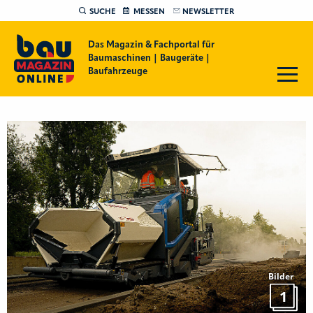
SUCHE
MESSEN
NEWSLETTER
Das Magazin & Fachportal für
Baumaschinen | Baugeräte |
Baufahrzeuge
Bilder
1