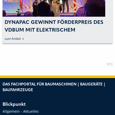
ES
DYNAPAC ERDWALZEN: ENTWICKELT
HÄRTESTE EINSATZBEDINGUNGEN –
BEWÄHRT IM TÄGLICHEN PRAXISEIN
zum Artikel
[65]
DAS FACHPORTAL FÜR BAUMASCHINEN | BAUGERÄTE |
BAUFAHRZEUGE
Blickpunkt
Allgemein - Aktuelles