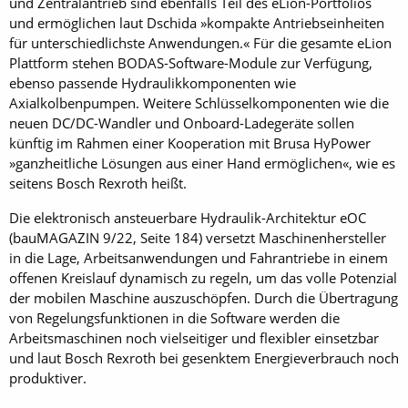
und Zentralantrieb sind ebenfalls Teil des eLion-Portfolios
und ermöglichen laut Dschida »kompakte Antriebseinheiten
für unterschiedlichste Anwendungen.« Für die gesamte eLion
Plattform stehen BODAS-Software-Module zur Verfügung,
ebenso passende Hydraulikkomponenten wie
Axialkolbenpumpen. Weitere Schlüsselkomponenten wie die
neuen DC/DC-Wandler und Onboard-Ladegeräte sollen
künftig im Rahmen einer Kooperation mit Brusa Hy­Power
»ganzheitliche Lösungen aus einer Hand ermöglichen«, wie es
seitens Bosch Rexroth heißt.
Die elektronisch ansteuerbare Hydraulik-Architektur eOC
(bauMAGAZIN 9/22, Seite 184) versetzt Maschinenhersteller
in die Lage, Arbeitsanwendungen und Fahrantriebe in einem
offenen Kreislauf dynamisch zu regeln, um das volle Potenzial
der mobilen Maschine auszuschöpfen. Durch die Übertragung
von Regelungsfunktionen in die Software werden die
Arbeitsmaschinen noch vielsei­tiger und flexibler einsetzbar
und laut Bosch Rexroth bei gesenktem Energieverbrauch noch
produktiver.