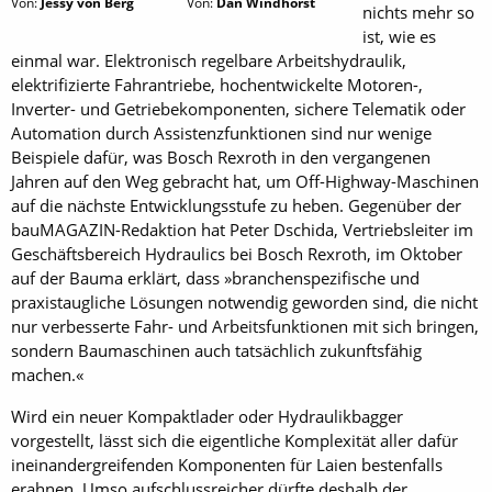
Von:
Jessy von Berg
Von:
Dan Windhorst
nichts mehr so
ist, wie es
einmal war. Elektronisch regelbare Arbeitshydraulik,
elektrifizierte Fahrantriebe, hochentwickelte Motoren-,
Inverter- und Getriebekomponenten, sichere Telematik oder
Automation durch Assistenzfunktionen sind nur wenige
Beispiele dafür, was Bosch Rexroth in den vergangenen
Jahren auf den Weg gebracht hat, um Off-Highway-Maschinen
auf die nächste Entwicklungsstufe zu heben. Gegenüber der
bau­MAGAZIN-Redaktion hat Peter Dschida, Vertriebsleiter im
Geschäftsbereich Hydraulics bei Bosch Rexroth, im Oktober
auf der Bauma erklärt, dass »branchenspezifische und
praxistaugliche Lösungen notwendig geworden sind, die nicht
nur verbesserte Fahr- und Arbeitsfunktionen mit sich bringen,
sondern Baumaschinen auch tatsächlich zukunftsfähig
machen.«
Wird ein neuer Kompaktlader oder Hydraulikbagger
vorgestellt, lässt sich die eigentliche Komplexität aller dafür
ineinandergreifenden Komponenten für Laien bestenfalls
erahnen. Umso aufschlussreicher dürfte deshalb der