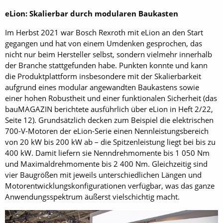
eLion: Skalierbar durch modularen Baukasten
Im Herbst 2021 war Bosch Rexroth mit eLion an den Start
gegangen und hat von einem Umdenken gesprochen, das
nicht nur beim Hersteller selbst, sondern vielmehr innerhalb
der Branche stattgefunden habe. Punkten konnte und kann
die Produktplattform insbesondere mit der Skalierbarkeit
aufgrund eines modular angewandten Baukastens sowie
einer hohen Robustheit und einer funktionalen Sicherheit (das
bauMAGAZIN berichtete ausführlich über eLion in Heft 2/22,
Seite 12). Grundsätzlich decken zum Beispiel die elektrischen
700-V-Motoren der eLion-Serie einen Nennleistungsbereich
von 20 kW bis 200 kW ab – die Spitzenleistung liegt bei bis zu
400 kW. Damit liefern sie Nenndrehmomen­te bis 1 050 Nm
und Maximaldrehmomente bis 2 400 Nm. Gleichzeitig sind
vier Baugrößen mit jeweils unterschiedlichen Längen und
Motorentwicklungskonfigurationen verfügbar, was das ganze
Anwendungsspektrum äußerst vielschichtig macht.