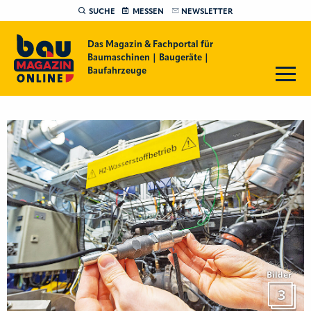
SUCHE
MESSEN
NEWSLETTER
Das Magazin & Fachportal für
Baumaschinen | Baugeräte |
Baufahrzeuge
Bilder
3