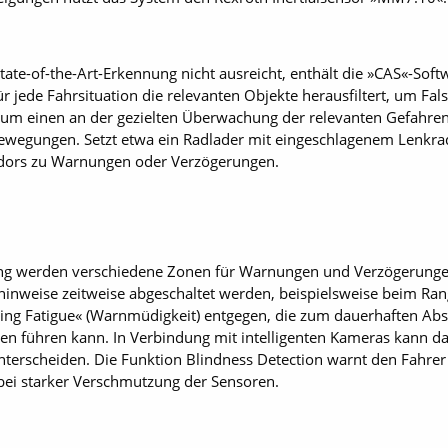
tate-of-the-Art-Erkennung nicht ausreicht, enthält die »CAS«-Sof
ür jede Fahrsituation die relevanten Objekte herausfiltert, um Fa
zum einen an der gezielten Überwachung der relevanten Gefahre
ewegungen. Setzt etwa ein Radlader mit eingeschlagenem Lenkrad
idors zu Warnungen oder Verzögerungen.
ung werden verschiedene Zonen für Warnungen und Verzögerungen
hinweise zeitweise abgeschaltet werden, beispielsweise beim Ra
ing Fatigue« (Warnmüdigkeit) entgegen, die zum dauerhaften Abs
n führen kann. In Verbindung mit intelligenten Kameras kann d
erscheiden. Die Funktion Blindness Detection warnt den Fahrer 
bei starker Verschmutzung der Sensoren.