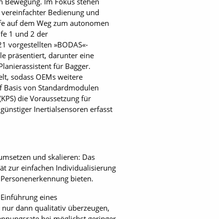
in Bewegung. Im Fokus stehen
ei vereinfachter Bedienung und
tufe auf dem Weg zum autonomen
ufe 1 und 2 der
1 vorgestellten ­»BODAS«-
 präsentiert, darunter eine
Planierassistent für Bagger.
elt, sodass OEMs weitere
uf Basis von Standardmodulen
 (KPS) die Voraussetzung für
ünstiger Inertialsen­soren erfasst
 umsetzen und skalieren: Das
t zur einfachen Individualisierung
nd Personenerkennung bieten.
 Einführung eines
nur dann qualitativ überzeugen,
kennungsrate bei möglichst geringer