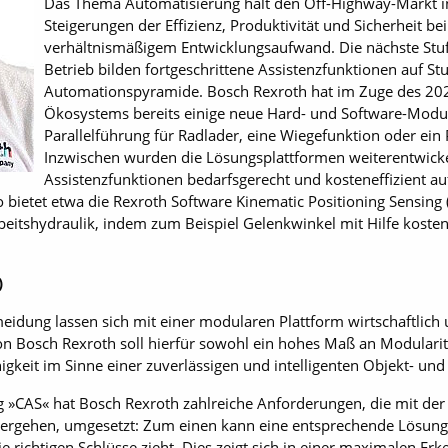
Das Thema Automatisierung hält den Off-Highway-Markt 
Steigerungen der Effizienz, Produktivität und Sicherheit b
verhältnismäßigem Entwicklungsaufwand. Die nächste S
Betrieb bilden fortgeschrittene Assistenzfunktionen auf St
Automationspyramide. Bosch ­Rexroth hat im Zuge des 202
Ökosystems bereits einige neue Hard- und Software-Module
Parallelführung für Radlader, eine Wiegefunktion oder ein 
Inzwischen wurden die Lösungsplattformen weiterentwick
Assistenzfunktionen bedarfsgerecht und kosteneffizient a
o bietet etwa die Rexroth Software ­Kinematic Positioning Sensing
eitshydraulik, indem zum Beispiel Gelenkwinkel mit Hilfe kosteng
)
meidung lassen sich mit einer modularen Plattform wirtschaftlich
on Bosch Rexroth soll hierfür sowohl ein hohes Maß an Modularitä
higkeit im Sinne einer zuverlässigen und intelligenten Objekt- u
g »CAS« hat Bosch Rexroth zahlreiche Anforderungen, die mit der
ergehen, umgesetzt: Zum einen kann eine entsprechende Lösung 
e richtigen Schlüsse zieht. Dies zeigt sich in einer maximalen Er