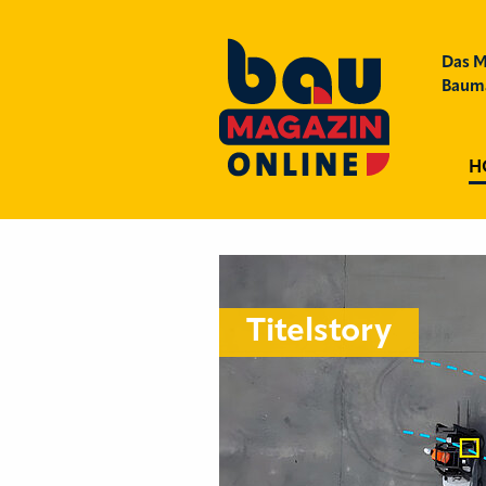
Das M
Bauma
H
Titelstory