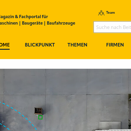
Team
agazin & Fachportal für
schinen | Baugeräte | Baufahrzeuge
OME
BLICKPUNKT
THEMEN
FIRMEN