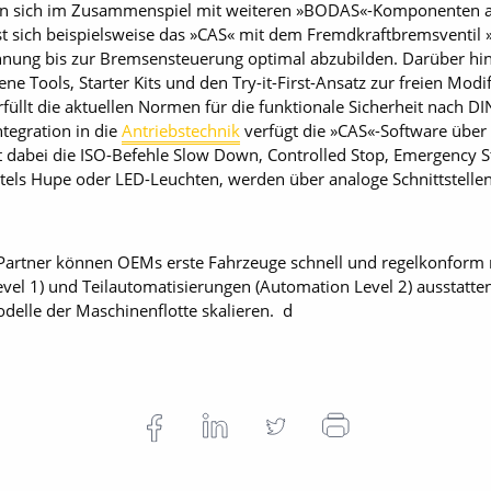
sen sich im Zusammenspiel mit weiteren »BODAS«-Komponenten a
ässt sich beispielsweise das »CAS« mit dem Fremdkraftbremsventil
nung bis zur Bremsensteuerung optimal abzubilden. Darüber hin
ne Tools, Starter Kits und den Try-it-First-Ansatz zur freien Mod
rfüllt die aktuellen Normen für die funktionale Sicherheit nach 
tegration in die
Antriebstechnik
verfügt die »CAS«-Software übe
dabei die ISO-Befehle Slow Down, Controlled Stop, Emergency St
tels Hupe oder LED-Leuchten, werden über analoge Schnittstelle
-Partner können OEMs erste Fahrzeuge schnell und regelkonform 
evel 1) und Teilautomatisierungen (Automation Level 2) ausstatt
elle der Maschinenflotte skalieren. d