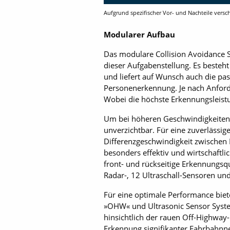
Aufgrund spezifischer Vor- und Nachteile versc
Modularer Aufbau
Das modulare Collision Avoidance S
dieser ­Aufgabenstellung. Es beste
und liefert auf Wunsch auch die pas
Personenerkennung. Je nach Anforde
Wobei die höchste Erkennungsleist
Um bei höheren Geschwindigkeiten r
unverzichtbar. Für eine zuverlässig
Differenzgeschwindigkeit zwischen 
besonders effektiv und wirtschaftli
front- und rückseitige Erkennungsq
Radar-, 12 Ultraschall-Sensoren un
Für eine optimale Performance bie
»OHW« und Ultrasonic Sensor Syst
hinsichtlich der rauen Off-Highwa
Erkennung signifikanter Fahrbahnne