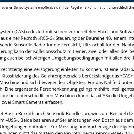
hiedener Sensorsysteme empfiehlt sich in der Regel eine Kombination unterschiedliche
ystem (CAS) reduziert mit seinen vorbereiteten Hard- und Softw
ht aus einer Rexroth »RC5-6« Steuerung der Baureihe 40, einem in
sende Sensorik: Radar für die Fernsicht, ­Ultraschall für den Nah
rung kann der Kollisionsschutz mit einer, zwei oder allen drei 
ung auch bei schwierigen Umgebungsbedingungen mit allen drei 
echtzeitig eine Verzögerung einleiten zu können, ist eine rada
e Klassifizierung des Gefahrenpotenzials berücksichtigt das »CAS
Maschine und sich bewegenden Objekten. Für das Nahfeld unter 3 
ch. Eine ergänzende Personenkennung gelingt mithilfe intelligent
uote bei unterschiedlichen Maschinen kann das »CAS« die Umgebun
d zwei Smart Cameras erfassen.
tet Bosch Rexroth auch Sensorik-Bundles an, wie zum Beispiel d
em »USS«. Beide basieren auf Serienlösungen von Bosch aus de
y-Umgebungen optimiert. Zur Messung und Vorhersage der Eigen
igungen nutzt das System den ­Rexroth ­Inertialsensor »MM7.10«.