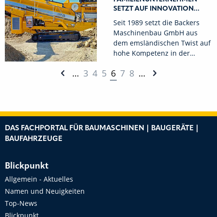
SETZT AUF INNOVATION...
Seit 1989 setzt die Backers
Maschinenbau GmbH aus
dem emsländischen Twist auf
hohe Kompetenz in der…
…
3
4
5
6
7
8
…
DAS FACHPORTAL FÜR BAUMASCHINEN | BAUGERÄTE |
BAUFAHRZEUGE
Blickpunkt
Allgemein - Aktuelles
Namen und Neuigkeiten
Top-News
Blickpunkt