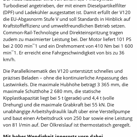
Turbodiesel angetrieben, der mit einem Dieselpartikelfilter
(DPF) und Ladekühler ausgestattet ist. Damit erfüllt der V120
die EU-Abgasnorm Stufe V und soll Standards in Hinblick auf
Kraftstoffeffizienz und umweltfreundlichen Betrieb setzen.
Common-Rail-Technologie und Direkteinspritzung tragen
zudem zu maximierter Leistung bei. Der Motor liefert 101 PS
bei 2 000 min¯1 und ein Drehmoment von 410 Nm bei 1 600
min¯1. Er erreicht eine Fahrgeschwindigkeit von bis zu 36
km/h.
Die Parallelkinematik des V120 unterstützt schnelles und
präzises Beladen – ohne die kontinuierliche Anpassung des
Lastwinkels. Die maximale Hubhöhe beträgt 3 365 mm, die
maximale Schütthöhe 2 680 mm, die statische
Kipplastkapazität liegt bei 5 t (gerade) und 4,4 t (volle
Drehung) und die maximale Grabkraft bei 55 kN. Die
unabhängige Arbeitshydraulik läuft über eine Verstellpumpe
und baut einen Arbeitsdruck von 250 bar sowie eine Leistung
von 81 l/min auf. Der Ölkreislauf ist thermostatisch geregelt.
Mit hoher Wendigkeit innerorts vorn dabei