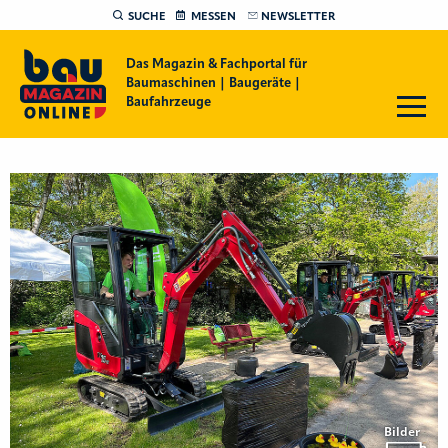
SUCHE
MESSEN
NEWSLETTER
Das Magazin & Fachportal für
Baumaschinen | Baugeräte |
Baufahrzeuge
Bilder