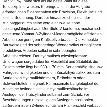
Der SV15
habe sich als die beste Wahl für diese
VT
Teildisziplin erwiesen. Er bringe alle für die Aufgabe
erforderlichen Eigenschaften mit: Präzision, Flexibilität und
leichte Bedienung. Darüber hinaus zeichne sich der
Minibagger
durch seine vergleichsweise hohe
Leistungsfähigkeit aus. Der Stufe-V-konforme, mechanisch
gesteuerte
Yanmar-3
-Zylinder-Motor ermögliche effizientes
Arbeiten bei geringem Kraftstoffverbrauch.
Die kompakte
Bauweise und der sehr geringe Wenderadius ermöglichen
produktives Arbeiten selbst in sehr beengten
Arbeitsbereichen. Der hydraulisch teleskopierbare
Unterwagen sorge
dabei f
ür Flexibilität und Stabilität, die
Gesamtbreite liegt bei 980-1170 mm. Serienmäßig sind zwei
Fahrgeschwindigkeiten und
ein Zusatzhydraulikkreis zum
Antrieb von Hydraulikhämmern, Erdbohrern oder
Schwenklöffeln integriert
. Für maximale Langlebigkeit der
Maschine befinden sich die Hydraulikschläuche im
Ausleger, der Hubzylinder selbst ist zum Schutz vor
Beschädigungen
rückseitig des Auslegers
positioniert,
außerdem ist ein Zylinderschutz am Planierschild verbaut.