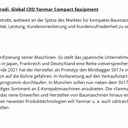
arodi, Global CEO Yanmar Compact Equipment
strebt, weltweit an der Spitze des Marktes für kompakte Baumas
ität, Leistung, Kundenorientierung und Kundenzufriedenheit zu s
ifizierung seiner Maschinen. So stellt das japanische Unternehme
n Japan, Frankreich und Deutschland eine Reihe vielversprechen
Ende 2021 hat der Hersteller als Prototyp den Minibagger SV17e i
ion auf die Bühne gefahren. In Vorbereitung auf den Verkaufsstar
stprogramm durchlaufen. In München sollen nun neben dem SV17e
tändiges Sortiment an E-Kompaktmaschinen anzubieten. Die »Yanmar
das reine Entwerfen und Herstellen von Baumaschinen hinaus ei
ner neuesten Produkttechnologien will Yanmar u. a. auch zahlr
llen.