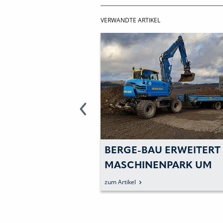
VERWANDTE ARTIKEL
ER
BERGE-BAU ERWEITERT
MINI
MASCHINENPARK UM
PUNK
WEITERE YANMAR-
LAND
zum Artikel
zum Artike
MASCHINEN
CUP