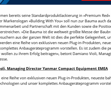
hmen bereits seine Standardproduktlackierung in »Premium Red
 Der Markenslogan »Building With You« soll nun zur Bauma auch d
menarbeit und Partnerschaft mit den Kunden sowie die Position
rstreichen. »Die Bauma ist die weltweit größte Messe der Baub
uchern aus der ganzen Welt ist dies die perfekte Gelegenheit, u
ir werden eine Reihe von exklusiven neuen Plug-in-Produkten, ne
omplettes Anbaugeräteprogramm vorstellen. Es ist zudem die pe
 wollen zu ihrem Erfolg beitragen«, betont Damiano Violi, Mana
esse.
oli, Managing Director Yanmar Compact Equipment EMEA
 eine Reihe von exklusiven neuen Plug-in-Produkten, neueste b
chnologien und unser komplettes Anbaugeräteprogramm vorstel