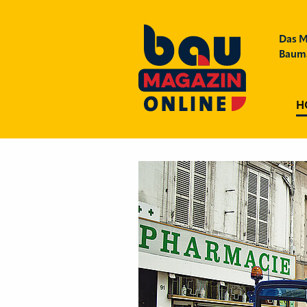
Das M
Bauma
H