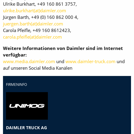
Ulrike Burkhart, +49 160 861 3757,
ulrike.burkhart(at)daimler.com
Jürgen Barth, +49 (0) 160 862 000 4,
juergen.barth(at)daimler.com
Carola Pfeifle, +49 160 8612423,
carola.pfeifle(at)daimler.com
Weitere Informationen von Daimler sind im Internet
verfügbar:
www.media.daimler.com
und
www.daimler-truck.com
und
auf unseren Social Media Kanälen
FIRMENINFO
DAIMLER TRUCK AG