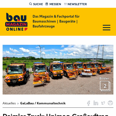
SUCHE
MESSEN
NEWSLETTER
Das Magazin & Fachportal für
Baumaschinen | Baugeräte |
Baufahrzeuge
Bilder
2
Aktuelles
GaLaBau / Kommunaltechnik