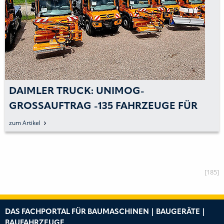
DAIMLER TRUCK: UNIMOG-
GROSSAUFTRAG -135 FAHRZEUGE FÜR R
UMÄNISCHE S
zum Artikel
TRASSENBAUVERWALTUNG
[185]
DAS FACHPORTAL FÜR BAUMASCHINEN | BAUGERÄTE |
BAUFAHRZEUGE