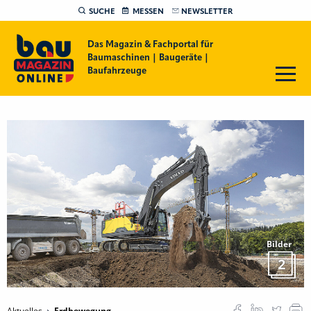
SUCHE
MESSEN
NEWSLETTER
Das Magazin & Fachportal für
Baumaschinen | Baugeräte |
Baufahrzeuge
Bilder
2
Aktuelles
Erdbewegung