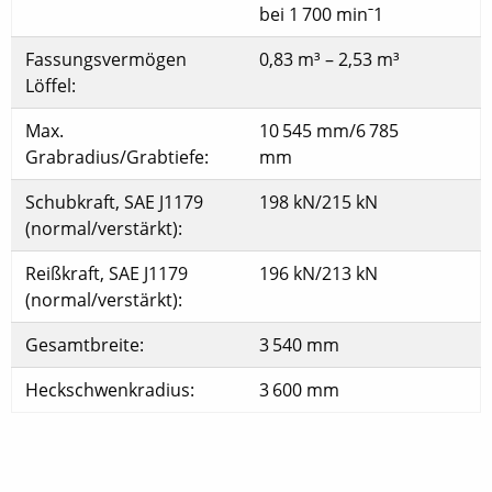
bei 1 700 minˉ1
Fassungsvermögen
0,83 m³ – 2,53 m³
Löffel:
Max.
10 545 mm/6 785
Grabradius/Grabtiefe:
mm
Schubkraft, SAE J1179
198 kN/215 kN
(normal/verstärkt):
Reißkraft, SAE J1179
196 kN/213 kN
(normal/verstärkt):
Gesamtbreite:
3 540 mm
Heckschwenkradius:
3 600 mm