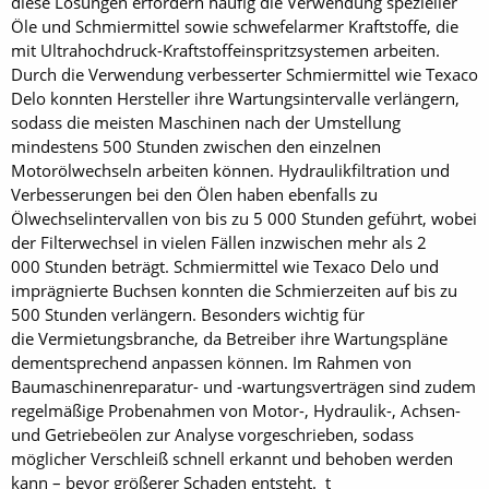
diese Lösungen erfordern häufig die Verwendung spezieller
Öle und Schmiermittel sowie schwefelarmer Kraftstoffe, die
mit Ultrahochdruck-Kraftstoffeinspritzsystemen arbeiten.
Durch die Verwendung verbesserter Schmiermittel wie Texaco
Delo konnten Hersteller ihre Wartungsintervalle verlängern,
sodass die meisten Maschinen nach der Umstellung
mindestens 500 Stunden zwischen den einzelnen
Motorölwechseln arbeiten können. Hydraulikfiltration und
Verbesserungen bei den Ölen haben ebenfalls zu
Ölwechselintervallen von bis zu 5 000 Stunden geführt, wobei
der Filterwechsel in vielen Fällen inzwischen mehr als 2
000 Stunden beträgt. Schmiermittel wie Texaco Delo und
imprägnierte Buchsen konnten die Schmierzeiten auf bis zu
500 Stunden verlängern. Besonders wichtig für
die Vermietungsbranche, da Betreiber ihre Wartungspläne
dementsprechend anpassen können. Im Rahmen von
Baumaschinenreparatur- und -wartungsverträgen sind zudem
regelmäßige Probenahmen von Motor-, Hydraulik-, Achsen-
und Getriebeölen zur Analyse vorgeschrieben, sodass
möglicher Verschleiß schnell erkannt und behoben werden
kann – bevor größerer Schaden entsteht. t