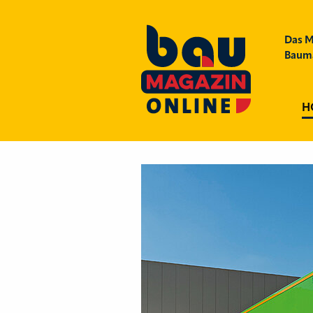
Das M
Bauma
H