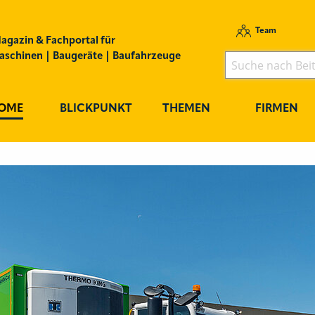
Team
agazin & Fachportal für
schinen | Baugeräte | Baufahrzeuge
OME
BLICKPUNKT
THEMEN
FIRMEN