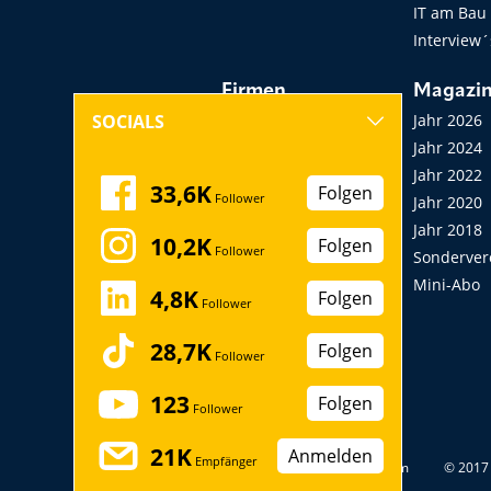
IT am Bau
Interview´
Firmen
Magazi
Hersteller, Händler,
Jahr 2026
SOCIALS
Vermieter
Jahr 2024
Messen, Seminare,
Jahr 2022
33,6K
Folgen
Follower
Kongresse
Jahr 2020
Verbände
Jahr 2018
10,2K
Folgen
Follower
Startup
Sonderver
Mini-Abo
4,8K
Folgen
Follower
28,7K
Folgen
Follower
123
Folgen
Follower
21K
Anmelden
Empfänger
Datenschutz
Impressum
© 2017 