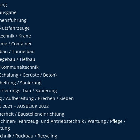
ung
ausgabe
mensführung
Nutzfahrzeuge
echnik / Krane
me / Container
fbau / Tunnelbau
egebau / Tiefbau
 Kommunaltechnik
chalung / Gerüste / Beton)
beitung / Sanierung
hrleitungs- bau / Sanierung
 / Aufbereitung / Brechen / Sieben
 2021 – AUSBLICK 2022
herheit / Baustelleneinrichtung
hinen-, Fahrzeug- und Antriebstechnik / Wartung / Pflege /
ltung
hnik / Rückbau / Recycling