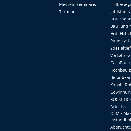
Messen, Seminare,
Erdbeweg
Termine
Jubiläums
Unterneh
Bau- und 
Hub-Hebet
Raumsyste
Spezialtie
Verkehrsw
GaLaBau /
Hochbau (S
Betonbear
Kanal-, Ro
Gewinnung
RÜCKBLICK
Arbeitssic
OEM / Masc
Instandha
Abbruchtec