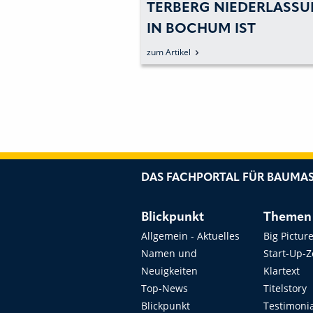
TERBERG NIEDERLASS
HRZEUGE:
IN BOCHUM IST
AHRZEUGANBIETER
ANERKANNTER
zum Artikel
 NEUES
PRÜFSTÜTZPUNKT DER
ZZENTRUM IM
DEKRA.
DAS FACHPORTAL FÜR BAUMAS
Blickpunkt
Themen
Allgemein - Aktuelles
Big Pictur
Namen und
Start-Up-
Neuigkeiten
Klartext
Top-News
Titelstory
Blickpunkt
Testimoni