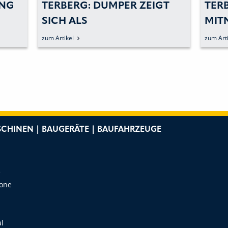
UNG
TERBERG: DUMPER ZEIGT
TERB
SICH ALS
MIT
MULTIFUNKTIONSFAHRZEUG
VIEL
zum Artikel
zum Arti
CHINEN | BAUGERÄTE | BAUFAHRZEUGE
e
Zone
al