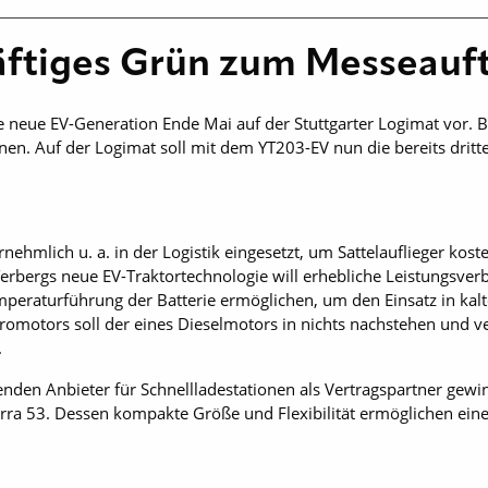
räftiges Grün zum Messeauft
ne neue EV-Generation Ende Mai auf der Stuttgarter Logimat vor. B
nen. Auf der Logimat soll mit dem YT203-EV nun die bereits dritt
hmlich u. a. in der Logistik eingesetzt, um Sattelauflieger ko
erbergs neue EV-Traktortechnologie will erhebliche Leistungsver
emperaturführung der Batterie ermöglichen, um den Einsatz in k
tromotors soll der eines Dieselmotors in nichts nachstehen und 
.
nden An­bieter für Schnellladestationen als Vertragspartner gew
rra 53. Dessen kompakte Größe und Flexibilität ermöglichen eine