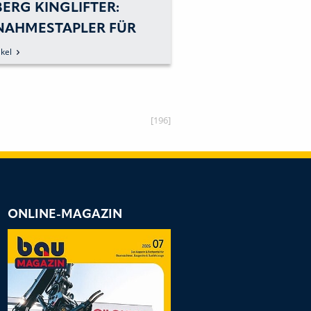
ERG KINGLIFTER:
TERBERG
NAHMESTAPLER FÜR
SPEZIALFAHRZEU
E EINSATZFELDER
PRAXISBEWÄHRTE
kel
zum Artikel
VON MITNAHMES
[196]
ONLINE-MAGAZIN