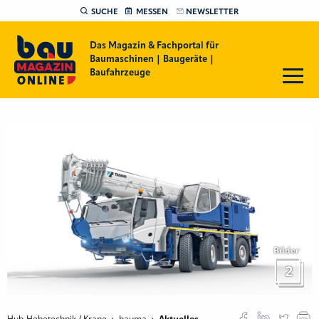
SUCHE
MESSEN
NEWSLETTER
Das Magazin & Fachportal für
Baumaschinen | Baugeräte |
Baufahrzeuge
Bilder
2
Hub-Hebetechnik / Krane
bauma
Aktuelles