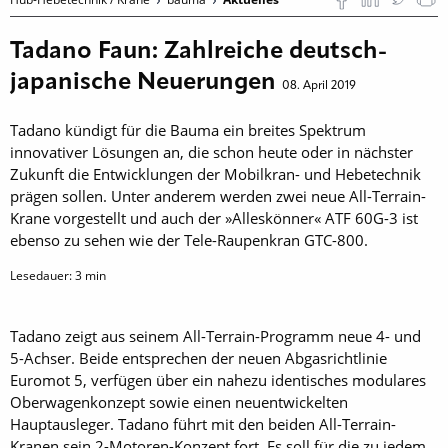
Tadano Faun: Zahlreiche deutsch-
japanische Neuerungen
08. April 2019
Tadano kündigt für die Bauma ein breites Spektrum
innovativer Lösungen an, die schon heute oder in nächster
Zukunft die Entwicklungen der Mobilkran- und Hebetechnik
prägen sollen. Unter anderem werden zwei neue All-Terrain-
Krane vorgestellt und auch der »Alleskönner« ATF 60G-3 ist
ebenso zu sehen wie der Tele-Raupenkran GTC-800.
Lesedauer:
3
min
Tadano zeigt aus seinem All-Terrain-Programm neue 4- und
5-Achser. Beide entsprechen der neuen Abgasrichtlinie
Euromot 5, verfügen über ein nahezu identisches modulares
Ober­wagenkonzept sowie einen neuentwickelten
Hauptausleger. Tadano führt mit den beiden All-Terrain-
Kranen sein 2-Motoren-Konzept fort. Es soll für die zu jedem