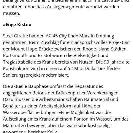
betätigt wird, können die Bediener ihn auch mit Last aus- und
einfahren, ohne dass Auslegersegmente verbolzt werden
müssen.
»Enge Kiste«
Steel Giraffe hat den AC 45 City Ende März in Empfang
genommen. Beim Zuschlag für ein anspruchsvolles Projekt an
der Mount-Hope-Brücke zwischen den Rhode-Island-Städten
Portsmouth und Bristol waren die Vielseitigkeit und
Traglasttabelle des Krans bereits von Nutzen. Die 90 Jahre alte
Konstruktion wird in einem auf 52 Mio. Dollar bezifferten
Sanierungsprojekt modernisiert.
Die aktuelle Bauphase umfasst die Reparatur des
angegriffenen Betons der Brückenpfeiler-Verankerungen.
Dazu müssen die Arbeitsmannschaften Baumaterial und
Behälter zu einer Arbeitsplattform auf Höhe der
Wasseroberfläche bringen. »Eine Möglichkeit war die
Aufstellung eines Krans auf einem Ponton im Wasser, um das
Material zu bewegen, aber das wäre sehr kostspielig
geworden«, berichtet Kelly.