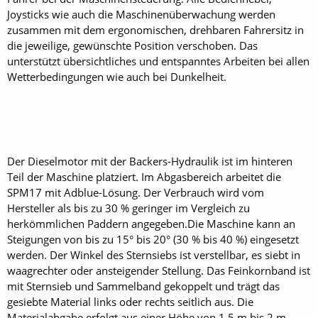
Joysticks wie auch die Maschinenüberwachung werden
zusammen mit dem ergonomischen, drehbaren Fahrersitz in
die jeweilige, gewünschte Position verschoben. Das
unterstützt übersichtliches und entspanntes Arbeiten bei allen
Wetterbedingungen wie auch bei Dunkelheit.
Der Dieselmotor mit der ­Backers-Hydraulik ist im hinteren
Teil der Maschine platziert. Im Abgasbereich arbeitet die
SPM17 mit Adblue-Lösung. Der Verbrauch wird vom
Hersteller als bis zu 30 % geringer im Vergleich zu
herkömmlichen Paddern angegeben.Die Maschine kann an
Steigungen von bis zu 15° bis 20° (30 % bis 40 %) eingesetzt
werden. Der Winkel des Sternsiebs ist verstellbar, es siebt in
waagrechter oder ansteigender Stellung. Das Feinkornband ist
mit Sternsieb und Sammelband gekoppelt und trägt das
gesiebte Material links oder rechts seitlich aus. Die
Materialabgabe erfolgt aus einer Höhe von 1,5 m bis 2 m,