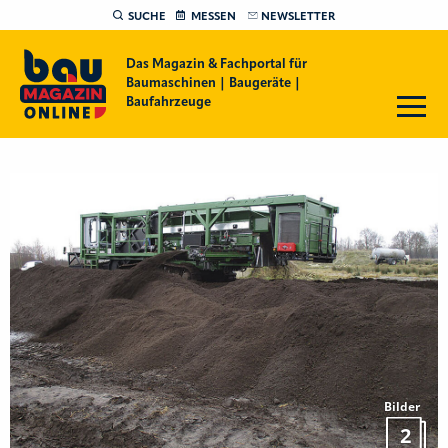
SUCHE
MESSEN
NEWSLETTER
Das Magazin & Fachportal für
Baumaschinen | Baugeräte |
Baufahrzeuge
Bilder
2