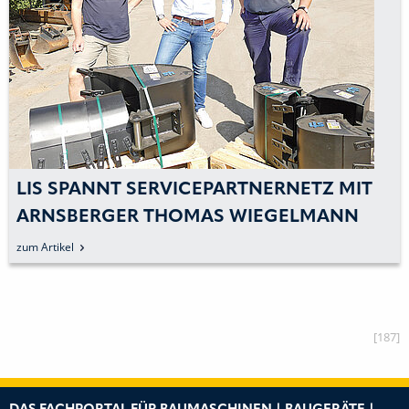
LIS SPANNT SERVICEPARTNERNETZ MIT
ARNSBERGER THOMAS WIEGELMANN
GMBH ENGER
zum Artikel
[187]