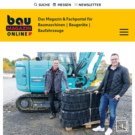
SUCHE
MESSEN
NEWSLETTER
Das Magazin & Fachportal für
Baumaschinen | Baugeräte |
Baufahrzeuge
Bilder
1