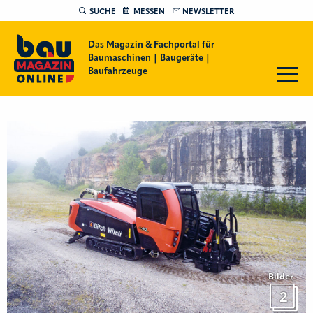
SUCHE
MESSEN
NEWSLETTER
Das Magazin & Fachportal für
Baumaschinen | Baugeräte |
Baufahrzeuge
Bilder
2