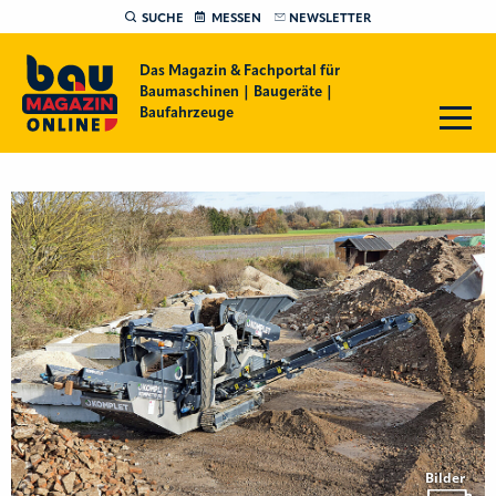
SUCHE
MESSEN
NEWSLETTER
Das Magazin & Fachportal für
Baumaschinen | Baugeräte |
Baufahrzeuge
Bilder