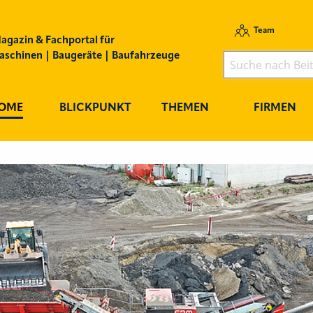
Team
agazin & Fachportal für
schinen | Baugeräte | Baufahrzeuge
OME
BLICKPUNKT
THEMEN
FIRMEN