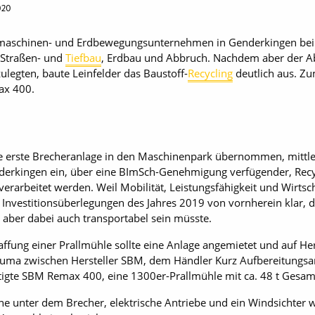
020
umaschinen- und Erdbewegungsunternehmen in Genderkingen bei 
 Straßen- und
Tiefbau
, Erdbau und Abbruch. Nachdem aber der A
legten, baute Leinfelder das Baustoff-
Recycling
deutlich aus. Z
ax 400.
die erste Brecheranlage in den Maschinenpark übernommen, mittle
derkingen ein, über eine BImSch-Genehmigung verfügender, Recyc
rbeitet werden. Weil Mobilität, Leistungsfähigkeit und Wirtschaf
i Investitionsüberlegungen des Jahres 2019 von vornherein klar, 
 aber dabei auch transportabel sein müsste.
ffung einer Prallmühle sollte eine Anlage angemietet und auf H
uma zwischen Hersteller SBM, dem Händler Kurz Aufbereitungsanl
ertigte SBM Remax 400, eine 1300er-Prallmühle mit ca. 48 t Gesam
 unter dem Brecher, elektrische Antriebe und ein Windsichter w