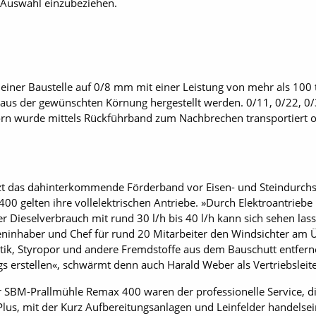
e Auswahl einzubeziehen.
 einer Baustelle auf 0/8 mm mit einer Leistung von mehr als 100
 aus der gewünschten Körnung hergestellt werden. 0/11, 0/22, 
orn wurde mittels Rückführband zum Nachbrechen transportiert o
zt das dahinterkommende Förderband vor Eisen- und Steindurchsc
00 gelten ihre vollelektrischen Antriebe. »Durch Elektroantrieb
er Dieselverbrauch mit rund 30 l/h bis 40 l/h kann sich sehen lass
eninhaber und Chef für rund 20 Mitarbeiter den Windsichter am 
lastik, Styropor und andere Fremdstoffe aus dem Bauschutt entfern
 erstellen«, schwärmt denn auch Harald Weber als Vertriebsleit
SBM-Prallmühle Remax 400 waren der professionelle Service, die
Plus, mit der Kurz Aufbereitungsanlagen und Leinfelder handels