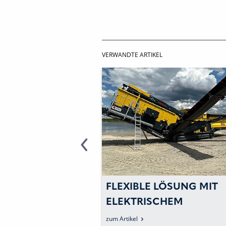
VERWANDTE ARTIKEL
SSMASCHINE IN D
FLEXIBLE LÖSUNG MIT
ND A
ELEKTRISCHEM
RT
ANTRIEBSKONZEPT
zum Artikel