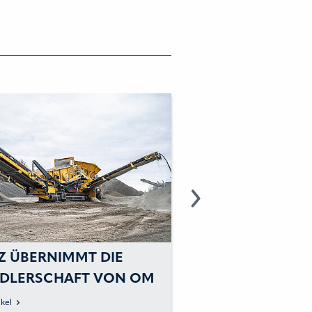
Z ÜBERNIMMT DIE
ÜBER 150 000 M3
DLERSCHAFT VON OM
AUS FLUSSBETT
CK
AUSGEHOBEN
kel
zum Artikel