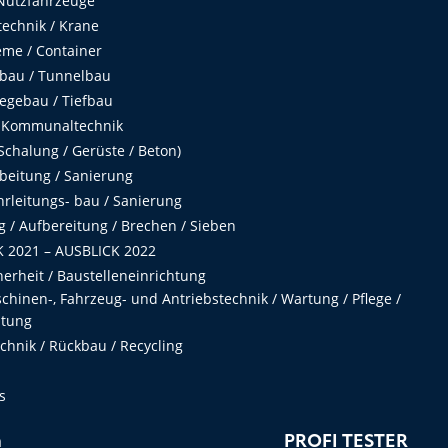
Nutzfahrzeuge
echnik / Krane
me / Container
fbau / Tunnelbau
egebau / Tiefbau
 Kommunaltechnik
chalung / Gerüste / Beton)
beitung / Sanierung
hrleitungs- bau / Sanierung
 / Aufbereitung / Brechen / Sieben
 2021 – AUSBLICK 2022
herheit / Baustelleneinrichtung
hinen-, Fahrzeug- und Antriebstechnik / Wartung / Pflege /
ltung
hnik / Rückbau / Recycling
s
n
PROFI TESTER