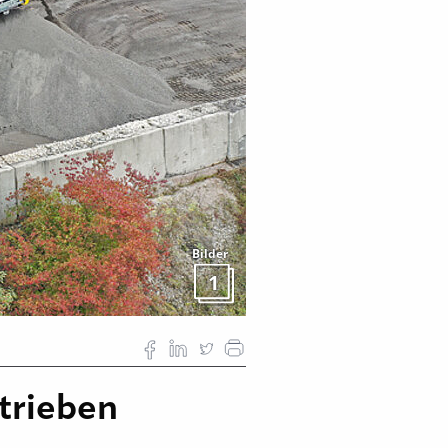
Bilder
1
trieben