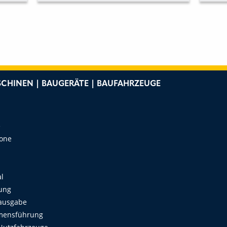
CHINEN | BAUGERÄTE | BAUFAHRZEUGE
e
Zone
al
ung
ausgabe
mensführung