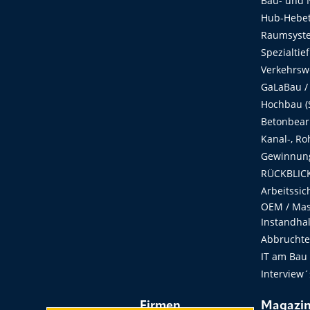
Bau- und 
Hub-Hebet
Raumsyste
Spezialtie
Verkehrsw
GaLaBau /
Hochbau (S
Betonbear
Kanal-, Ro
Gewinnung
RÜCKBLICK
Arbeitssic
OEM / Masc
Instandha
Abbruchtec
IT am Bau
Interview´
Firmen
Magazi