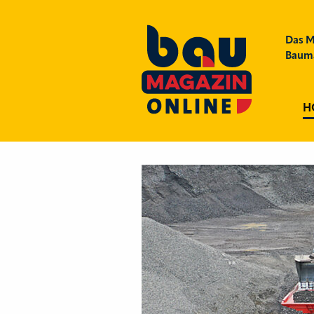
Das M
Bauma
H