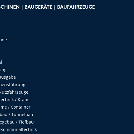
CHINEN | BAUGERÄTE | BAUFAHRZEUGE
e
Zone
al
ung
ausgabe
mensführung
Nutzfahrzeuge
echnik / Krane
me / Container
fbau / Tunnelbau
egebau / Tiefbau
 Kommunaltechnik