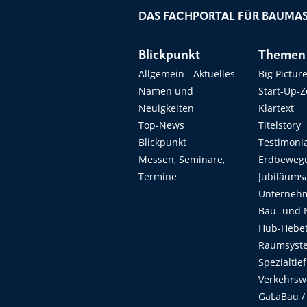
DAS FACHPORTAL FÜR BAUMAS
Blickpunkt
Themen
Allgemein - Aktuelles
Big Pictur
Namen und
Start-Up-
Neuigkeiten
Klartext
Top-News
Titelstory
Blickpunkt
Testimoni
Messen, Seminare,
Erdbeweg
Termine
Jubiläums
Unterneh
Bau- und 
Hub-Hebet
Raumsyste
Spezialtie
Verkehrsw
GaLaBau /