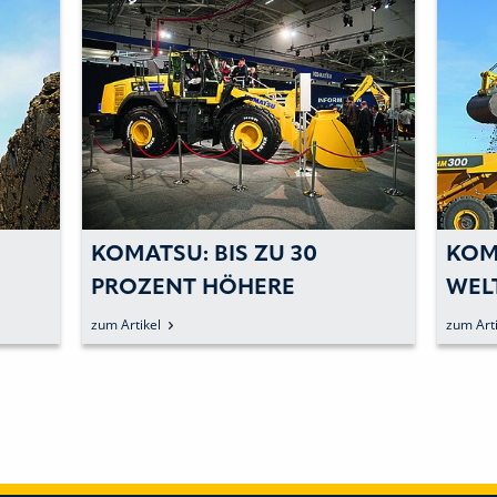
KOMATSU: BIS ZU 30
KOM
PROZENT HÖHERE
WEL
KRAFTSTOFFEFFIZIENZ
MÜ
zum Artikel
zum Arti
G