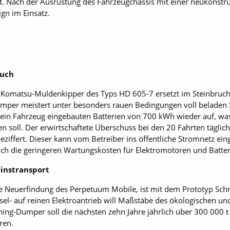
. Nach der Ausrüstung des Fahrzeugchassis mit einer neukonstr
gn im Einsatz.
ruch
 Komatsu-Muldenkipper des Typs HD 605-7 ersetzt im Steinbruch
er meistert unter besonders rauen Bedingungen voll beladen S
 in ein Fahrzeug eingebauten Batterien von 700 kWh wieder auf, 
 soll. Der erwirtschaftete Überschuss bei den 20 Fahrten täglic
ziffert. Dieser kann vom Betreiber ins öffentliche Stromnetz ein
h die geringeren Wartungskosten für Elektromotoren und Batter
instransport
he Neuerfindung des Perpetuum Mobile, ist mit dem Prototyp Schrit
el- auf reinen Elektroantrieb will Maßstäbe des ökologischen und
ing-Dumper soll die nächsten zehn Jahre jährlich über 300 000 t
ren.