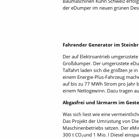
Baumaschinen Kuhn Schweiz erfolgt
der eDumper im neuen grünen Desi
Fahrender Generator im Steinb
Der auf Elektroantrieb umgerüstete
Großdumper. Der umgerüstete eDump
Talfahrt laden sich die größten je
einem Energie-Plus-Fahrzeug machen
auf bis zu 77 MWh Strom pro Jahr be
einem Nettogewinn. Dazu tragen auc
Abgasfrei und lärmarm im Geste
Was sich liest wie eine vermeintlic
Das Projekt der Umrüstung von Dies
Maschinenbetriebs setzen. Der eMin
300 t CO₂und 1 Mio. l Diesel einspa