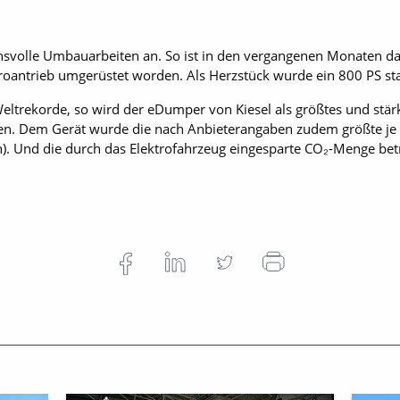
svolle Umbauarbeiten an. So ist in den vergangenen Monaten das G
troantrieb umgerüstet worden. Als Herzstück wurde ein 800 PS st
Weltrekorde, so wird der eDumper von Kiesel als größtes und stärk
n. Dem Gerät wurde die nach Anbieterangaben zudem größte je fü
h). Und die durch das Elektrofahrzeug eingesparte CO₂-Menge betr