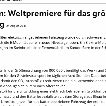
: Weltpremiere für das grö
ug
27. August 2018
en elektrisch angetriebenen ­Fahrzeug wurde durch schweizer Erf
ch die E-Mobilität auf ein neues Niveau gehoben: Ein Elektro-Mu
beginn im Steinbruch einer Zementfabrik im Kanton Bern in der Sc
ion in der Größenordnung von 800 000 t benötigt das Werk rund 
em für den Gesteinstransport im täglichen Acht-Stunden-Dauerbe
 damit den CO₂-Ausstoß zu reduzieren und die Lärmemissionen zu
n Abbaugebiet in Péry nach Alternativen.
stoß für die Entwicklung eines elektrisch betriebenen Großdump
tsu und den Batteriespezialisten Lithium Storage aus Illnau i
 Umrüstungszeit für das batteriebetriebene Fahrzeug der »roll ou