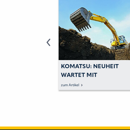
 KUHN: ZWEI
KOMATSU: NEUHEIT
IERRAUPEN IM
WARTET MIT
NSATZ
INTELLIGENTER
zum Artikel
MASCHINENSTEUERUN
AUF