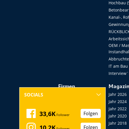
Hochbau (S
Betonbear
Kanal-, Ro
Gewinnung
RÜCKBLICK
Arbeitssic
OEM / Masc
Instandha
Abbruchtec
IT am Bau
Interview´
Firmen
Magazi
Hersteller, Händler,
Jahr 2026
SOCIALS
Vermieter
Jahr 2024
Messen, Seminare,
Jahr 2022
33,6K
Folgen
Follower
Kongresse
Jahr 2020
Verbände
Jahr 2018
10,2K
Folgen
Follower