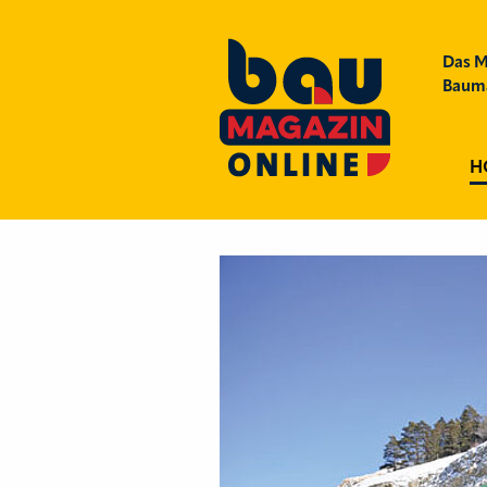
Das M
Bauma
H