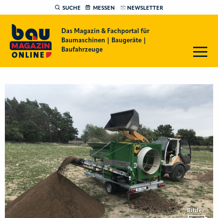
SUCHE
MESSEN
NEWSLETTER
Das Magazin & Fachportal für
Baumaschinen | Baugeräte |
Baufahrzeuge
Bilder