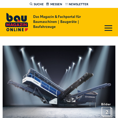
SUCHE
MESSEN
NEWSLETTER
Das Magazin & Fachportal für
Baumaschinen | Baugeräte |
Baufahrzeuge
Bilder
2