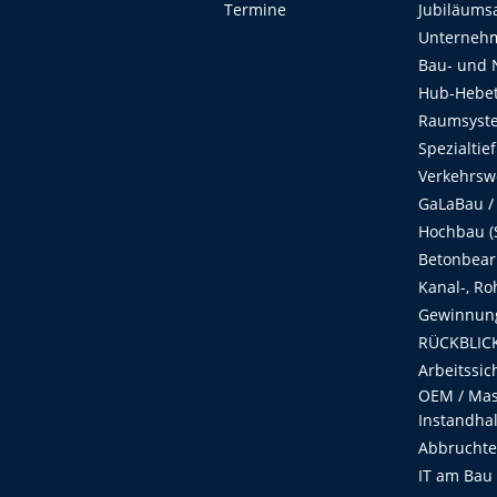
Termine
Jubiläums
Unterneh
Bau- und 
Hub-Hebet
Raumsyste
Spezialtie
Verkehrsw
GaLaBau /
Hochbau (S
Betonbear
Kanal-, Ro
Gewinnung
RÜCKBLICK
Arbeitssic
OEM / Masc
Instandha
Abbruchtec
IT am Bau