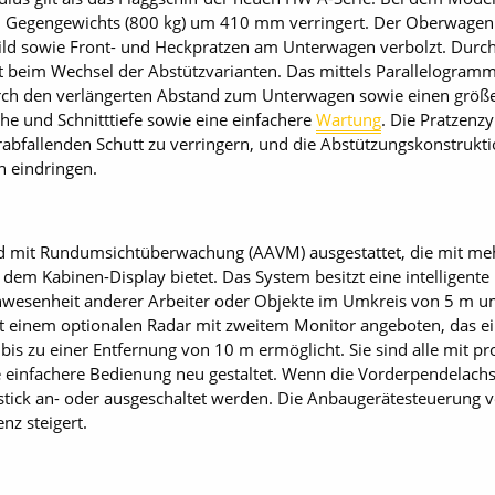
en Gegengewichts (800 kg) um 410 mm verringert. Der Oberwage
ld sowie Front- und Heckpratzen am Unterwagen verbolzt. Durch 
ät beim Wechsel der Abstützvarianten. Das mittels Parallelogramm
ch den verlängerten Abstand zum Unterwagen sowie einen größe
öhe und Schnitttiefe sowie eine einfachere
Wartung
. Die Pratzenz
abfallenden Schutt zu verringern, und die Abstützungskonstruktio
n eindringen.
nd mit Rundumsichtüberwachung (AAVM) ausgestattet, die mit m
 dem Kabinen-Display bietet. Das System besitzt eine intelligent
nwesenheit anderer Arbeiter oder Objekte im Umkreis von 5 m um
t einem optionalen Radar mit zweitem Monitor angeboten, das e
is zu einer Entfernung von 10 m ermöglicht. Sie sind alle mit pro
 einfachere Bedienung neu gestaltet. Wenn die Vorderpendelachse 
stick an- oder ausgeschaltet werden. Die Anbaugerätesteuerung 
nz steigert.