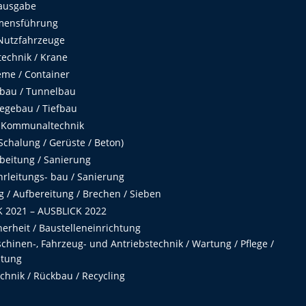
ausgabe
mensführung
Nutzfahrzeuge
echnik / Krane
me / Container
fbau / Tunnelbau
egebau / Tiefbau
 Kommunaltechnik
chalung / Gerüste / Beton)
beitung / Sanierung
hrleitungs- bau / Sanierung
 / Aufbereitung / Brechen / Sieben
 2021 – AUSBLICK 2022
herheit / Baustelleneinrichtung
hinen-, Fahrzeug- und Antriebstechnik / Wartung / Pflege /
ltung
hnik / Rückbau / Recycling