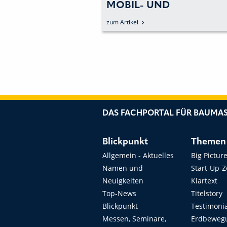
GERÜSTET
MOBIL- UND
RAUPENBAGGERN
zum Artikel
DAS FACHPORTAL FÜR BAUMAS
Blickpunkt
Themen
Allgemein - Aktuelles
Big Pictur
Namen und
Start-Up-
Neuigkeiten
Klartext
Top-News
Titelstory
Blickpunkt
Testimoni
Messen, Seminare,
Erdbeweg