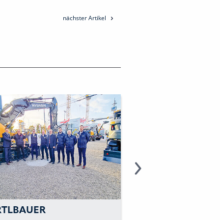
nächster Artikel
TLBAUER
»THINK FURTHER 