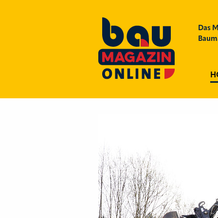
Das M
Bauma
H