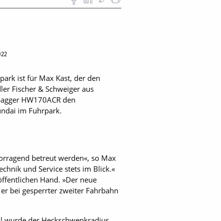
022
ark ist für Max Kast, der den
dler Fischer & Schweiger aus
ilbagger HW170ACR den
ndai im Fuhrpark.
vorragend betreut werden«, so Max
chnik und Service stets im Blick.«
öffentlichen Hand. »Der neue
er bei gesperrter zweiter Fahrbahn
l wurde der Heck­schwenk­radius