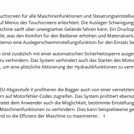
ouchscreen für alle Maschinenfunktionen und Steuerungseinstell
auf Menüs des Touchscreens erleichtert. Die Ausleger-Schwingung
aschine sanft über unwegsames Gelände fahren kann. Ein Drucksp
ibt, was den Komfort für den Bediener erhöhen und Materialverl
ebenso eine Auslegerschwimmstellungsfunktion für den Einsatz be
sind zusätzlich mit einer automatischen Sicherheitssperre ausges
zu verhindern. Das System verhindert auch das Starten des Motor
et, um eine plötzliche Aktivierung der Hydraulikfunktionen zu ver
U-Abgasstufe V profitieren die Bagger auch von einer vernetzte
n auf Motorfehler-Codes zugreifen. Das System profitiert eben
ietet dem Anwender auch die Möglichkeit, bestimmte Einstellun
Maschinenfunktionen zu verhindern. Dies kann beispielsweise g
nd so die Effizienz der Maschine zu maximieren. t