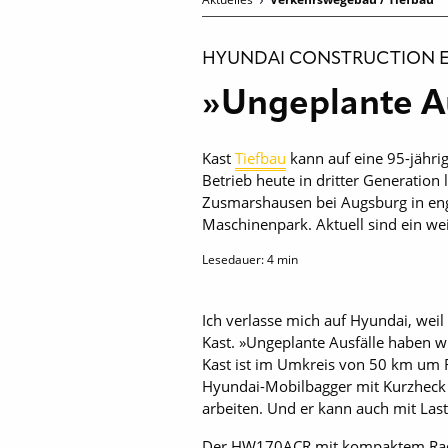
HYUNDAI CONSTRUCTION 
»Ungeplante Au
Kast
Tiefbau
kann auf eine 95-jähri
Betrieb heute in dritter Generation
Zusmarshausen bei Augsburg in en
Maschinenpark. Aktuell sind ein w
Lesedauer:
4
min
Ich verlasse mich auf Hyundai, wei
Kast. »Ungeplante Ausfälle haben wi
Kast ist im Umkreis von 50 km um 
Hyundai-Mobilbagger mit Kurzheck i
arbeiten. Und er kann auch mit Las
Der HW170ACR mit kompaktem Radius