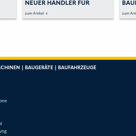
NEUER HÄNDLER FÜR
BAU
HYUNDAI IN THÜRINGEN
HYU
zum Artikel
zum Arti
OBE
SAL
CHINEN | BAUGERÄTE | BAUFAHRZEUGE
e
Zone
al
ung