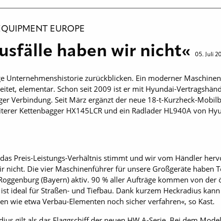
EQUIPMENT EUROPE
sfälle haben wir nicht«
05. Juli 2
ge Unternehmenshistorie zurückblicken. Ein moderner Maschinenp
 leitet, elementar. Schon seit 2009 ist er mit Hyundai-Vertragshän
ger Verbindung. Seit März ergänzt der neue 18-t-Kurzheck-Mob
eiterer Kettenbagger HX145LCR und ein Radlader HL940A von Hyu
l das Preis-Leistungs-Verhältnis stimmt und wir vom Händler her
r nicht. Die vier Maschinenführer für unsere Großgeräte haben Te
Roggenburg (Bayern) aktiv. 90 % aller Aufträge kommen von der 
st ideal für Straßen- und Tiefbau. Dank kurzem Heckradius kann 
ten wie etwa Verbau-Elementen noch sicher verfahren«, so Kast.
 gilt als das Flaggschiff der neuen HW A-Serie. Bei dem Model